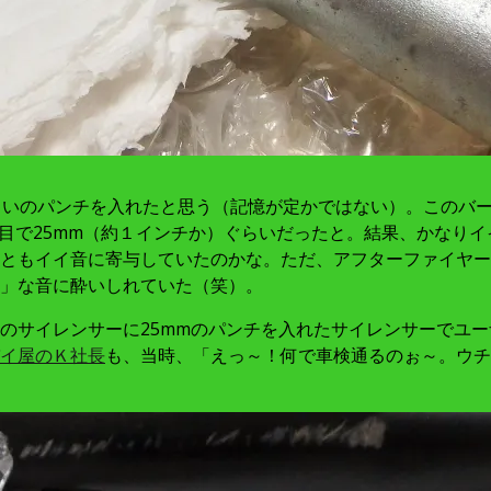
mmぐらいのパンチを入れたと思う（記憶が定かではない）。この
回目で25mm（約１インチか）ぐらいだったと。結果、かなり
ともイイ音に寄与していたのかな。ただ、アフターファイヤー
」な音に酔いしれていた（笑）。
のサイレンサーに25mmのパンチを入れたサイレンサーでユー
イ屋のＫ社長
も、当時、「えっ～！何で車検通るのぉ～。ウチ