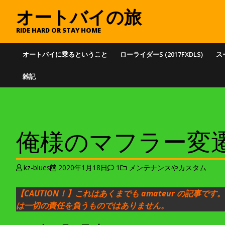
オートバイの旅
RIDE HARD OR STAY HOME
オートバイに乗るということ
ローライダーS (2017FXDLS)
スー
雑記
俺様のマフラー変遷 
kz-blues
2020年1月18日
1
メンテナンスやカスタム
【CAUTION！】これはあくまでも amateur の記事で
は一切の責任を負うものではありません。