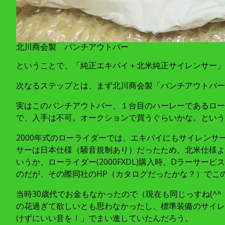
北川商会製 パンチアウトバー
ということで、「純正エキパイ＋北米純正サイレンサー」
次なるステップとは、まず北川商会製「パンチアウトバー
実はこのパンチアウトバー、１台目のハーレーであるローラ
で、入手は不可。オークションで買うぐらいかな。というか
2000年式のローライダーでは、エキパイにもサイレン
サーは日本仕様（騒音規制あり）だったため、北米仕様よ
いうか、ローライダー(2000FXDL)購入時、Dラー
のだが、その際同社のHP（カタログだったかな？）でこ
当時30歳代でお金もなかったので（現在も同じっすね(^
の花過ぎて欲しいとも思わなかったし、標準装備のサイレ
けずにいい音を！」でまい進していたんだろう。