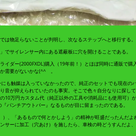
では物足らないことが判明し、次なるステップへと移行する。
」でサイレンサー内にある遮蔽板に穴を開けることである。
イダー(2000FXDL)購入（19年前！）とほぼ同時に通販
需要がないかな(^^ゞ。
サーにも触媒は入っていなかったので、純正のセットでも現在の
り音が抑えられていたのも事実。そこで色々自分なりに探して
サービスの10万円カスタム代（純正以外の工具や消耗品にも使用可
の『パンチアウトバー』なるものが目に留まったのである。
^ゞ）、「あるもので何とかしよう」の精神が旺盛だったんだよね
ンサーに加工（穴あけ）を施したら、車検の時どうすんだよ、