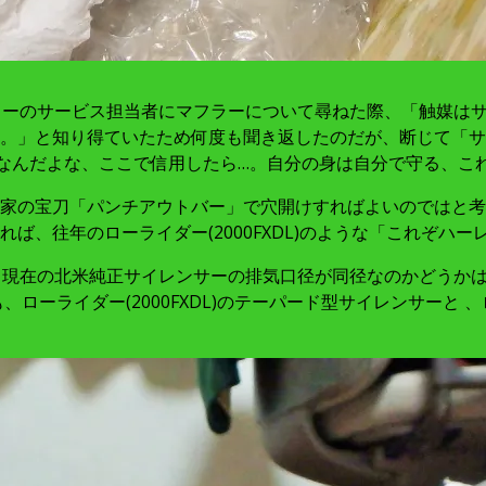
クソ）Dラーのサービス担当者にマフラーについて尋ねた際、「触媒
。」と知り得ていたため何度も聞き返したのだが、断じて「サ
なんだよな、ここで信用したら…。自分の身は自分で守る、こ
家の宝刀「パンチアウトバー」で穴開けすればよいのではと考え
ば、往年のローライダー(2000FXDL)のような「これぞハー
、現在の北米純正サイレンサーの排気口径が同径なのかどうか
ローライダー(2000FXDL)のテーパード型サイレンサーと