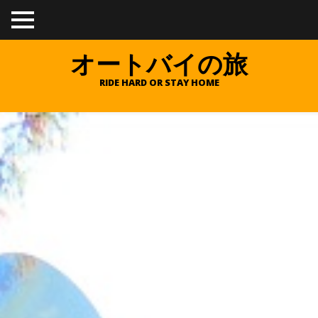
TO
GGL
E
オートバイの旅
ME
NU
RIDE HARD OR STAY HOME