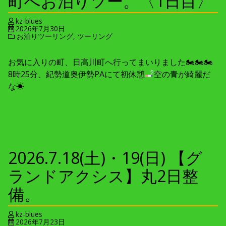
町へお泊りツー。〈1日目〉
kz-blues
2026年7月30日
お泊りツーリング
,
ツーリング
お気に入りの町、日高川町へ行ってまいりました🏍🏍🏍
8時25分、紀勢道奥伊勢PAにて初休憩
空の青が綺麗だ
な☀
2026.7.18(土)・19(日) 【グ
ランドアクシス】丸2日整
備。
kz-blues
2026年7月23日