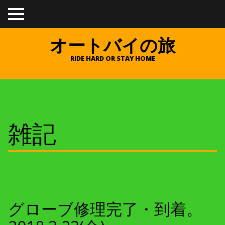
TO
GGL
E
オートバイの旅
ME
NU
RIDE HARD OR STAY HOME
雑記
グローブ修理完了・到着。