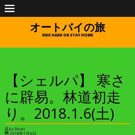
TO
GGL
E
オートバイの旅
ME
NU
RIDE HARD OR STAY HOME
【シェルパ】 寒さ
に辟易。林道初走
り。2018.1.6(土)
kz-blues
2018年1月6日