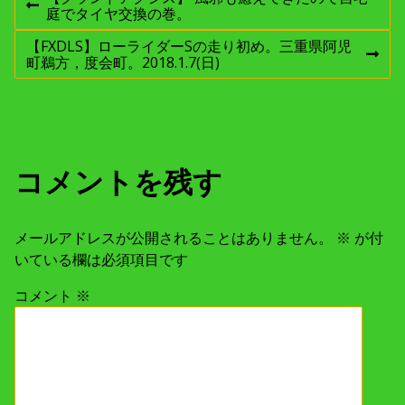
投
前
庭でタイヤ交換の巻。
稿
の
投
【FXDLS】ローライダーSの走り初め。三重県阿児
稿
次
町鵜方，度会町。2018.1.7(日)
ナ
:
の
投
稿
ビ
:
ゲ
コメントを残す
ー
メールアドレスが公開されることはありません。
※
が付
シ
いている欄は必須項目です
ョ
コメント
※
ン