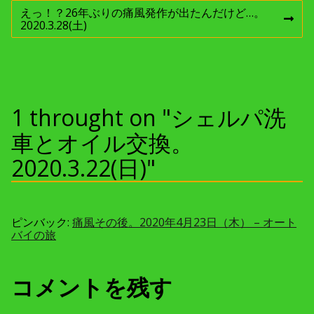
稿
投
えっ！？26年ぶりの痛風発作が出たんだけど…。
稿
次
2020.3.28(土)
ナ
:
の
投
稿
ビ
:
ゲ
1 throught on "シェルパ洗
ー
車とオイル交換。
2020.3.22(日)"
シ
ョ
ピンバック:
痛風その後。2020年4月23日（木） – オート
ン
バイの旅
コメントを残す