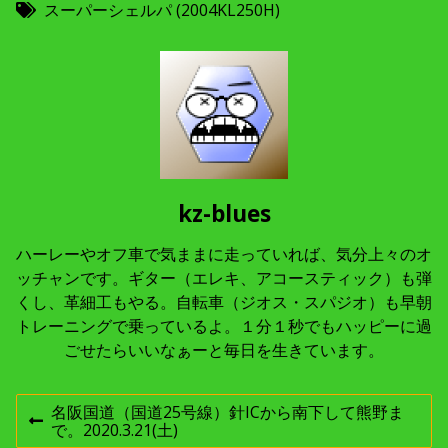
スーパーシェルパ (2004KL250H)
kz-blues
ハーレーやオフ車で気ままに走っていれば、気分上々のオ
ッチャンです。ギター（エレキ、アコースティック）も弾
くし、革細工もやる。自転車（ジオス・スパジオ）も早朝
トレーニングで乗っているよ。１分１秒でもハッピーに過
ごせたらいいなぁーと毎日を生きています。
投
名阪国道（国道25号線）針ICから南下して熊野ま
前
で。2020.3.21(土)
の