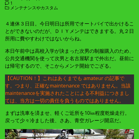
1
メンテナンスやカスタム
４連休３日目。今日明日は所用でオートバイで出かけるこ
とができないのだが、ＤＩＹメンテはできまする。丸２日
所用に費やすわけではないからね。
本日午前中は高校入学が決まった次男の制服購入のため、
公共交通機関を使って次男と名古屋駅まで外出だ。昼前に
は帰宅するので、そこからメンテ開始でござる。
【CAUTION！】これはあくまでも amateur の記事で
す。つまり、正確なmaintenance ではありません。当該
maintenanceを実施されたことによる不利益につきまし
ては、当方は一切の責任を負うものではありません。
まずは洗車を済ませ、軽くご近所を10㎞程度乾燥走行。
戻って少々冷ました後、さあ、青空ガレージ開店だ。