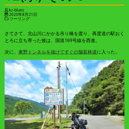
kz-blues
2020年8月21日
ツーリング
さてさて、北山川にかかる吊り橋を渡り、再度道の駅おく
とろに立ち寄った後は、国道169号線を西進。
次に、
東野トンネルを抜けてすぐの舗装林道
に入った。