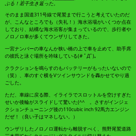
ぶる！若干生き返った。
そのまま国道311号線で尾鷲まで行こうと考えていたのだ
が、こんなところでも（失礼！）海水浴場がいくつか点在
しており、結構な海水浴客が集まっているので、歩行者や
ノロノロ車が多くてウンザリしてきた。
一宮ナンバーの車なんか狭い橋の上で車を止めて、助手席
の彼氏と泳ぐ場所を吟味している(# ﾟДﾟ)。
クラクションを鳴らすのもバッテリーがもったいないので
（笑）、車のすぐ横をVツインサウンドを轟かせてやり過
ごした。
ただ、車線に戻る際、イライラでスロットルを空けすぎた
せいか後輪がスライドして驚いた(^^ゞ。さすがインジェ
クションチューニング後の110cubic inch 92馬力エンジン
だぜ！（良い子はマネしない。）
ウンザリしたノロノロ運転から離脱すべく、熊野尾鷲道路
三木里ICからクルージングスタイルに切り替えた。