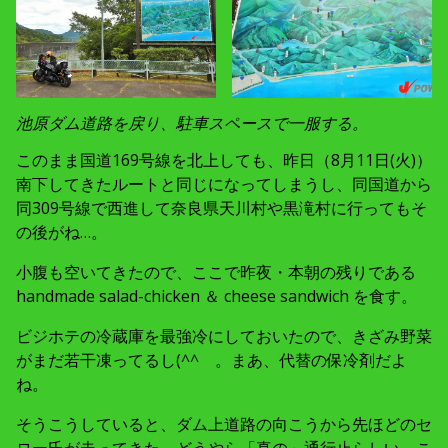
池原ダム道路を戻り、駐車スペースで一服する。
このまま国道169号線を北上しても、昨日（8月11日(火)）
南下してきたルートと同じになってしまうし、同国道から
同309号線で西進して奈良県天川村や黒滝村に行ってもそ
の後がね…。
小腹も空いてきたので、ここで昨夜・本朝の残りである
handmade salad-chicken ＆ cheese sandwich を食す。
ビジホテの冷蔵庫を最強冷にしておいたので、きざみ野菜
がまだ若干凍ってるし(^^ゞ。まあ、代替の保冷剤だよ
ね。
そうこうしていると、ダム上道路の向こうから先ほどのセ