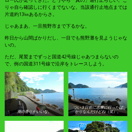
ロー氏が走ってきた。どうやら「真の」通行止らしい。こ
りゃ自ら確認しに行くまでないな。当該通行止地点までは
片道約13㎞あるからさ。
じゃあまあ、一旦熊野市まで下るかな。
昨日から山間ばかりだし、一目でも熊野灘を見ようじゃな
いの。
ただ、尾鷲までずっと国道42号線じゃあつまらないの
で、例の国道311号線で沿岸をトレースしよう。
つい３日前に志摩に行ったば
潮の香りがいいな。
かりなんだけどね（笑）。