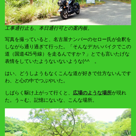
工事通行止も、本日通行可との案内板。
写真を撮っていると、名古屋ナンバーのセロー氏が会釈を
しながら通り過ぎて行った。「そんなデカいバイクでこの
道（国道425号線）を走るんですか？」とでも言いたげな
表情をしていたようないないような(^^ゞ。
はい、どうしようもなくこんな道が好きで仕方ないんです
わ、と心の中でつぶやいた。
しばらく駆け上がって行くと、
広場のような場所
が現れ
た。う～む、記憶にないな、こんな場所。