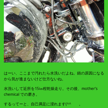
はーい、ここまで汚れたら水洗いだよね。錆の原因になる
から気が進まないけど仕方ないね。
水洗いして近所を15㎞程乾燥走り。その後、mother’s
chemical での磨き。
するってーと、自己満足に浸れます(^^ゞ 。