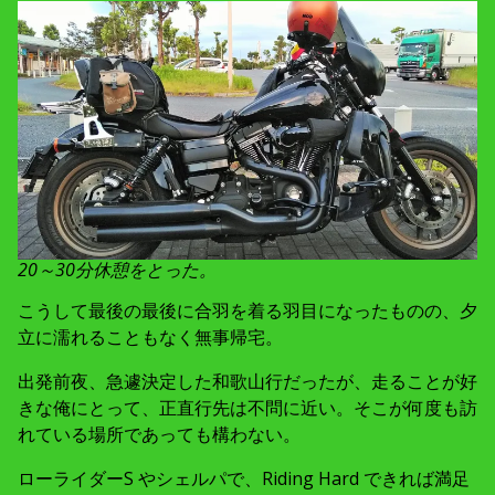
20～30分休憩をとった。
こうして最後の最後に合羽を着る羽目になったものの、夕
立に濡れることもなく無事帰宅。
出発前夜、急遽決定した和歌山行だったが、走ることが好
きな俺にとって、正直行先は不問に近い。そこが何度も訪
れている場所であっても構わない。
ローライダーS やシェルパで、Riding Hard できれば満足