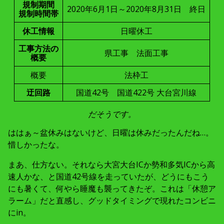
規制期間
2020年6月1日～2020年8月31日 終日
規制時間帯
休工情報
日曜休工
工事方法の
県工事 法面工事
概要
概要
法枠工
迂回路
国道42号 国道422号 大台宮川線
だそうです。
ははぁ～盆休みはないけど、日曜は休みだったんだね…。
惜しかったな。
まあ、仕方ない。それなら大宮大台ICか勢和多気ICから高
速人かな、と国道42号線を走っていたが、どうにもこう
にも暑くて、何やら睡魔も襲ってきたぞ。これは「休憩ア
ラーム」だと直感し、グッドタイミングで現れたコンビニ
にin。