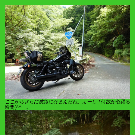
ここからさらに狭路になるんだね。よーし！
何故か心躍る
瞬間(^^ゞ。