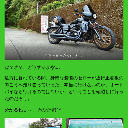
こりゃ参ったな(-_-;) 。
はてさて、どうするかな…。
途方に暮れている間、身軽な装備のセローが通行止看板の
向こうへ走り去っていった。本当に行けないのか、オート
バイなら行けるのではないか、ということを確認しに行っ
たのだろう。
分かるねぇ～、その心情(^^ゞ 。