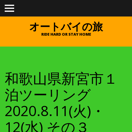
TO
GGL
E
オートバイの旅
ME
NU
RIDE HARD OR STAY HOME
和歌山県新宮市１
泊ツーリング
2020.8.11(火)・
12(水) その３