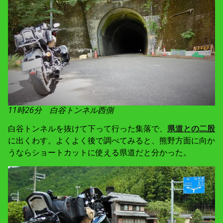
11時26分 白谷トンネル西側
白谷トンネルを抜けて下って行った集落で、
県道との二股
に出くわす。よくよく後で調べてみると、熊野方面に向か
うならショートカットに使える県道だと分かった。