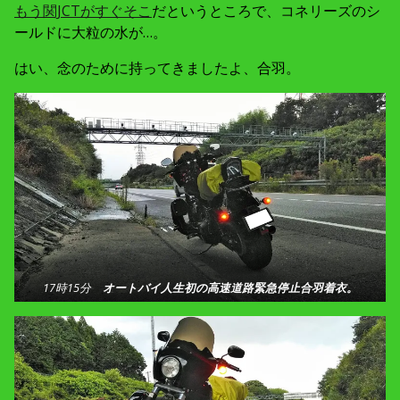
もう関JCTがすぐそこ
だというところで、コネリーズのシ
ールドに大粒の水が…。
はい、念のために持ってきましたよ、合羽。
17時15分
オートバイ人生初の高速道路緊急停止合羽着衣。