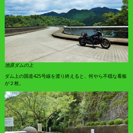
池原ダムの上
ダム上の国道425号線を渡り終えると、何やら不穏な看板
が２枚。