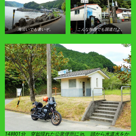
海沿いでも暑いぞ。
こんな狭路でも国道だよ。
14時01分 突如現れた
公衆便所
に in.
頭から水道水をか