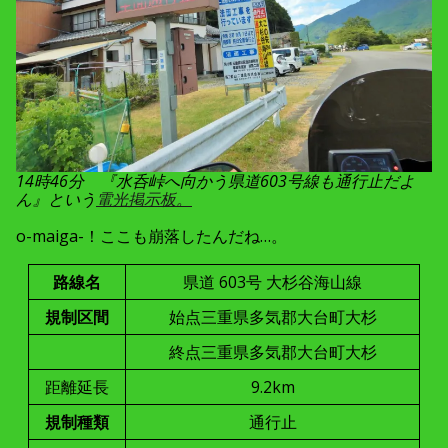
14時46分 『水呑峠へ向かう県道603号線も通行止だよ
ん』という
電光掲示板。
o-maiga-！ここも崩落したんだね…。
路線名
県道 603号 大杉谷海山線
規制区間
始点三重県多気郡大台町大杉
終点三重県多気郡大台町大杉
距離延長
9.2km
規制種類
通行止