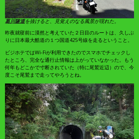
葛川隧道
を抜けると、見覚えのなる風景が現れた。
昨夜就寝前に漠然と考えていた２日目のルートは、久しぶ
りに日本最大酷道の１つ国道425号線を走るということ。
ビジホテではWi-Fiが利用できたのでスマホでチェックし
たところ、完全な通行止情報は上がっていなかった。もう
何年もどこかで寸断されていた（特に尾鷲近辺）ので、今
度こそ尾鷲まで走ってやろうとね。