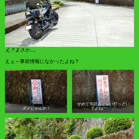
え？まさか…。
えぇ～事前情報になかったよね？
せめて句読点ぐらい打っとい
ダメじゃんか！
てよね(^^ゞ。