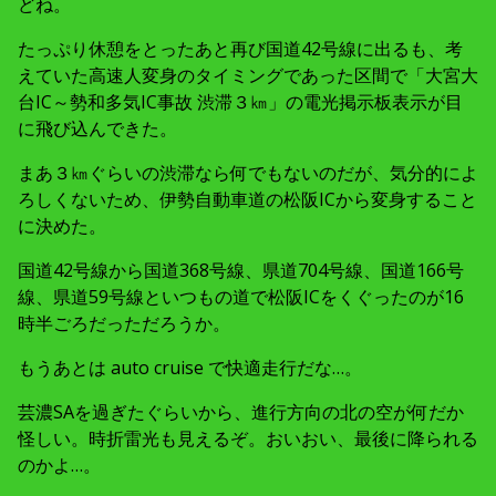
どね。
たっぷり休憩をとったあと再び国道42号線に出るも、考
えていた高速人変身のタイミングであった区間で「大宮大
台IC～勢和多気IC事故 渋滞３㎞」の電光掲示板表示が目
に飛び込んできた。
まあ３㎞ぐらいの渋滞なら何でもないのだが、気分的によ
ろしくないため、伊勢自動車道の松阪ICから変身すること
に決めた。
国道42号線から国道368号線、県道704号線、国道166号
線、県道59号線といつもの道で松阪ICをくぐったのが16
時半ごろだっただろうか。
もうあとは auto cruise で快適走行だな…。
芸濃SAを過ぎたぐらいから、進行方向の北の空が何だか
怪しい。時折雷光も見えるぞ。おいおい、最後に降られる
のかよ…。