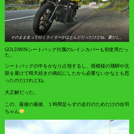
そのまま走って行くライダーがほとんどだったけどね。夏だし。
GOLDWINシートバッグ付属のレインカバーも初使用だっ
た。
シートバッグの中をかなり占領するし、雨模様の飛騨や北
陸を避けて晴天続きの南紀にしたから必要ないかなとも思
ったのだけれどね。
大正解だった。
この、最後の最後、１時間足らずの走行のためだけの合羽
ちゃん