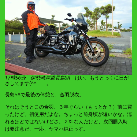
17時56分 伊勢湾岸道長島SA
はい、もうとっくに日が
さしてます(^^ゞ 。
長島SAで最後の休憩と、合羽脱衣。
それはそうとこの合羽、３年ぐらい（もっとか？）前に買
ったけど、初使用だよな。ちょっと前身頃が短いかな。濡
れるほどではないけどさ。２XLなんだけど、次回購入時
は要注意だ。一応、ヤマハ純正っす。