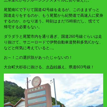
尾鷲南ICで下りて国道42号線を走るが、このままずっと
国道走りをするのか、もう尾鷲から紀勢道で高速人に変身
するのか、かなり迷う。時刻はまだ15時前だし、慌てて
帰宅する必要もない。
ダラダラと尾鷲市内を通り過ぎ、国道260号線ぐらいは走
り抜けて、サニーロードで伊勢自動車道勢和多気ICかな、
などと何気に考えていると…。
お～！この選択肢があったじゃないの！
大台町大杉谷に抜ける、
水呑峠
越え、県道603号線！