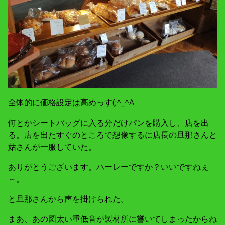
全体的に価格設定は高めっす(;^_^A
何とかシートバッグに入る分だけパンを購入し、店を出
る。店を出たすぐのところで想像するに店長の旦那さんと
姑さんが一服していた。
ありがとうございます。ハーレーですか？いいですねぇ
～。
と旦那さんから声を掛けられた。
まあ、あの図太い重低音が製材所に響いてしまったからね