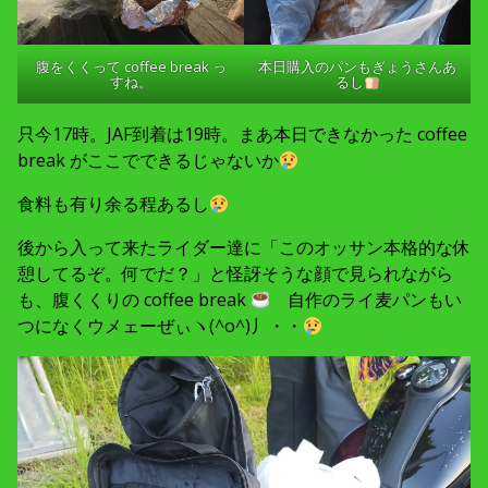
腹をくくって coffee break っ
本日購入のパンもぎょうさんあ
すね。
るし
只今17時。JAF到着は19時。まあ本日できなかった coffee
break がここでできるじゃないか
食料も有り余る程あるし
後から入って来たライダー達に「このオッサン本格的な休
憩してるぞ。何でだ？」と怪訝そうな顔で見られながら
も、腹くくりの coffee break
自作のライ麦パンもい
つになくウメェーぜぃヽ(^o^)丿・・