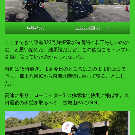
14時45分、
あららぎ湖
で(-。-)y-゜゜゜
ここまできて険道322号線探索が時間的に若干厳しいのか
な、と思い始めた。結果論だけど、この後起こるトラブル
を感じ取っていたのかもしれないな。
時刻は15時過ぎ。まあ今日のところはこのまま郡上まで
下り、郡上八幡ICから東海北陸道に乗って帰ることにし
た。
高速に乗り、ローライダーS の独壇場で快調に飛ばす。本
日最後の休憩を取るべく、古城山PAにINN。