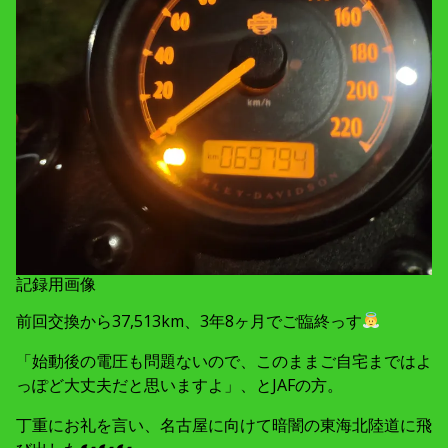
記録用画像
前回交換から37,513km、3年8ヶ月でご臨終っす
「始動後の電圧も問題ないので、このままご自宅まではよ
っぽど大丈夫だと思いますよ」、とJAFの方。
丁重にお礼を言い、名古屋に向けて暗闇の東海北陸道に飛