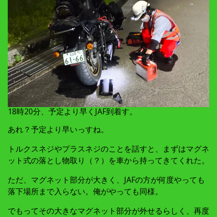
18時20分、予定より早くJAF到着す。
あれ？予定より早いっすね。
トルクスネジやプラスネジのことを話すと、まずはマグネ
ット式の落とし物取り（？）を車から持ってきてくれた。
ただ、マグネット部分が大きく、JAFの方が何度やっても
落下場所まで入らない。俺がやっても同様。
でもってその大きなマグネット部分が外せるらしく、再度