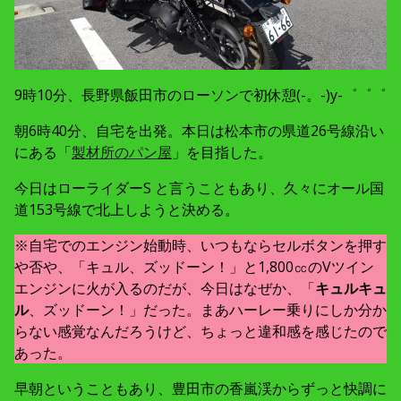
9時10分、長野県飯田市のローソンで初休憩(-。-)y-゜゜゜
朝6時40分、自宅を出発。本日は松本市の県道26号線沿い
にある「
製材所のパン屋
」を目指した。
今日はローライダーS と言うこともあり、久々にオール国
道153号線で北上しようと決める。
※自宅でのエンジン始動時、いつもならセルボタンを押す
や否や、「キュル、ズッドーン！」と1,800㏄のVツイン
エンジンに火が入るのだが、今日はなぜか、「
キュルキュ
ル
、ズッドーン！」だった。まあハーレー乗りにしか分か
らない感覚なんだろうけど、ちょっと違和感を感じたので
あった。
早朝ということもあり、豊田市の香嵐渓からずっと快調に