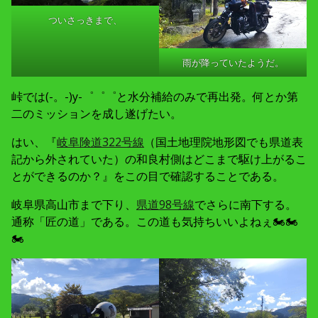
ついさっきまで、
雨が降っていたようだ。
峠では(-。-)y-゜゜゜と水分補給のみで再出発。何とか第
二のミッションを成し遂げたい。
はい、『
岐阜険道322号線
（国土地理院地形図でも県道表
記から外されていた）の和良村側はどこまで駆け上がるこ
とができるのか？』をこの目で確認することである。
岐阜県高山市まで下り、
県道98号線
でさらに南下する。
通称「匠の道」である。この道も気持ちいいよねぇ🏍🏍
🏍