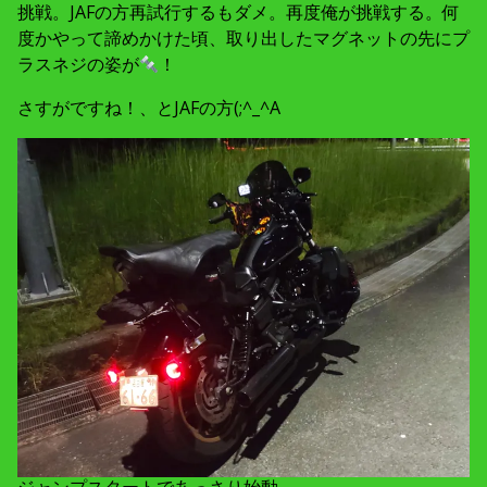
挑戦。JAFの方再試行するもダメ。再度俺が挑戦する。何
度かやって諦めかけた頃、取り出したマグネットの先にプ
ラスネジの姿が
！
さすがですね！、とJAFの方(;^_^A