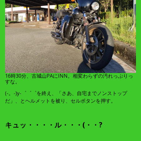
16時30分、古城山PAにINN。相変わらずの汚れっぷりっ
すな。
(-。-)y-゜゜゜を終え、「さあ、自宅までノンストップ
だ」、とヘルメットを被り、セルボタンを押す。
キュッ・・・・ル・・・(・・?