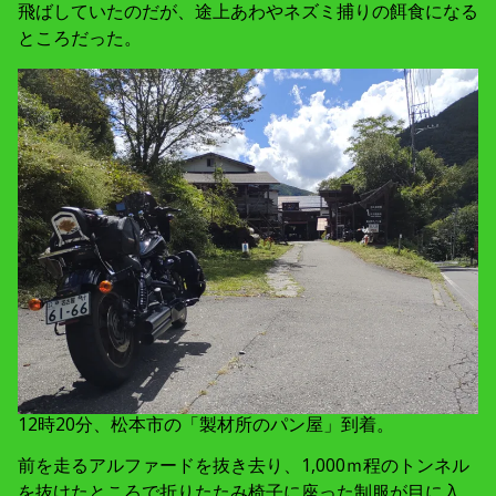
飛ばしていたのだが、途上あわやネズミ捕りの餌食になる
ところだった。
12時20分、松本市の「製材所のパン屋」到着。
前を走るアルファードを抜き去り、1,000ｍ程のトンネル
を抜けたところで折りたたみ椅子に座った制服が目に入