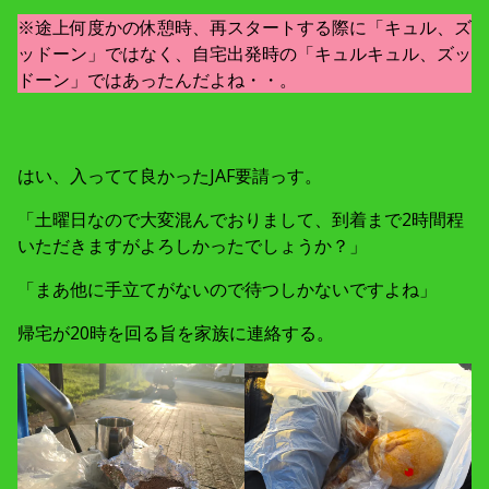
※途上何度かの休憩時、再スタートする際に「キュル、ズ
ッドーン」ではなく、自宅出発時の「キュルキュル、ズッ
ドーン」ではあったんだよね・・。
はい、入ってて良かったJAF要請っす。
「土曜日なので大変混んでおりまして、到着まで2時間程
いただきますがよろしかったでしょうか？」
「まあ他に手立てがないので待つしかないですよね」
帰宅が20時を回る旨を家族に連絡する。