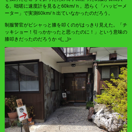
る。咄嗟に速度計を見ると60km/ｈ。恐らく「ハッピーメ
ーター」で実測60km/ｈ出ていなかったのだろう。
制服警官がピシャっと膝を叩くのがはっきり見えた。「チ
ッキショー！引っかかったと思ったのに！」という意味の
膝叩きだったのだろうか <(_ _)>