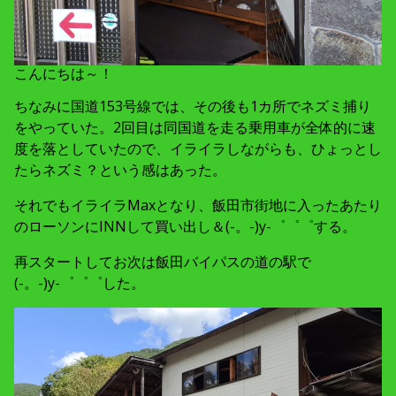
こんにちは～！
ちなみに国道153号線では、その後も1カ所でネズミ捕り
をやっていた。2回目は同国道を走る乗用車が全体的に速
度を落としていたので、イライラしながらも、ひょっとし
たらネズミ？という感はあった。
それでもイライラMaxとなり、飯田市街地に入ったあたり
のローソンにINNして買い出し＆(-。-)y-゜゜゜する。
再スタートしてお次は飯田バイパスの道の駅で
(-。-)y-゜゜゜した。