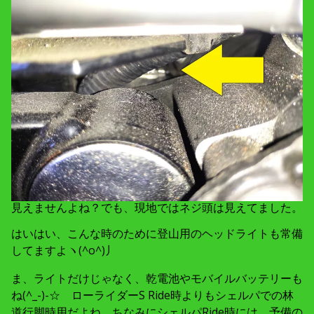
見えませんよね？でも、現地ではネジ頭は見えてました。
はいはい、こんな時のために登山用のヘッドライトも常備
してますよヽ(^o^)丿
ま、ライトだけじゃなく、乾電池やモバイルバッテリーも
ね(^_-)-☆ ローライダーS Ride時よりもシェルパでの林
道行脚時用だよね。ちなみにシェルパRide時には、予備の