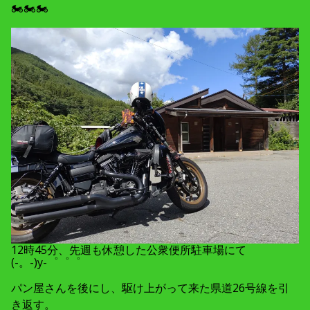
🏍🏍🏍
12時45分、先週も休憩した公衆便所駐車場にて
(-。-)y-゜゜゜
パン屋さんを後にし、駆け上がって来た県道26号線を引
き返す。