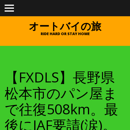
TO
GGL
E
オートバイの旅
ME
NU
RIDE HARD OR STAY HOME
【FXDLS】長野県
松本市のパン屋ま
で往復508km。最
後にJAF要請(涙)。