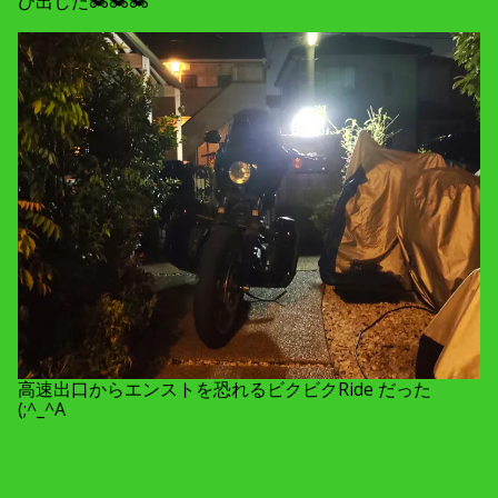
び出した🏍🏍🏍
高速出口からエンストを恐れるビクビクRide だった
(;^_^A