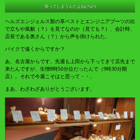
買ってしまうんだよね(;^ω^)
ヘルズエンジェルス製の革ベストとエンジニアブーツの出
で立ちや風貌（？）を見てなのか（見ても？）、会計時、
店長である奥さん（？）から声を掛けられた。
バイクで遠くからですか？
あ、名古屋からです。先週も上田から下ってきて店先まで
来たんですが、生憎8時50分位だったんで（9時30分開
店）。それで今週こそはと思って・・、
まあ、わざわざありがとうございます。