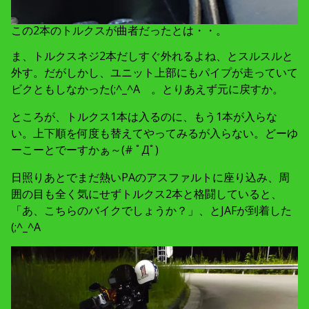
この2本のトルクスが曲者だったとは・・。
ま、トルクスネジ2本だしすぐ外れるよね、とスルスルと
外す。だがしかし、ユニット上部にもパイプが走っていて
ビクともしなかった(;^_^A 。とりあえず元に戻すか。
ところが、トルクス1本は入るのに、もう1本が入らな
い。上下順を何度も替えてやってみるが入らない。どーゆ
ーこーとでーすかぁ～(# ﾟДﾟ)
日照りあとでまだ熱いPAのアスファルトに座り込み、周
囲の目も全く気にせずトルクス2本と格闘していると、
「あ、こちらのバイクでしょうか？」、とJAFが到着した
(;^_^A