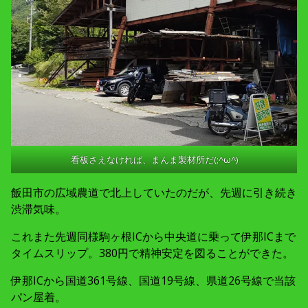
看板さえなければ、まんま製材所だ(;^ω^)
飯田市の広域農道で北上していたのだが、先週に引き続き
渋滞気味。
これまた先週同様駒ヶ根ICから中央道に乗って伊那ICまで
タイムスリップ。380円で精神安定を図ることができた。
伊那ICから国道361号線、国道19号線、県道26号線で当該
パン屋着。