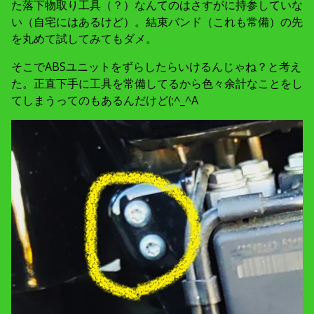
た落下物取り工具（？）なんてのはさすがに持参していな
い（自宅にはあるけど）。結束バンド（これも常備）の先
を丸めて試してみてもダメ。
そこでABSユニットをずらしたらいけるんじゃね？と考え
た。正直下手に工具を常備してるから色々余計なことをし
てしまうってのもあるんだけど(;^_^A