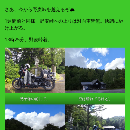
さあ、今から野麦峠を越えるぞ🏔
1週間前と同様、野麦峠への上りは対向車皆無。快調に駆
け上がる。
13時25分、野麦峠着。
兄弟像の前にて。
空は晴れてるけど、