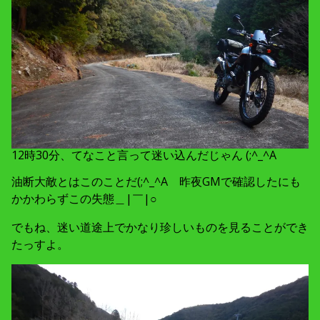
12時30分、てなこと言って迷い込んだじゃん (;^_^A
油断大敵とはこのことだ(;^_^A 昨夜GMで確認したにも
かかわらずこの失態＿|￣|○
でもね、迷い道途上でかなり珍しいものを見ることができ
たっすよ。