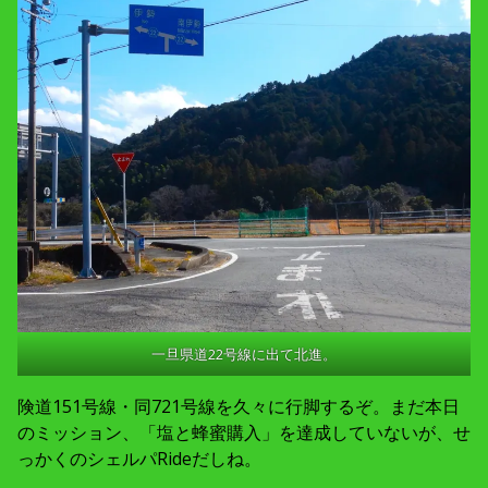
一旦県道22号線に出て北進。
険道151号線・同721号線を久々に行脚するぞ。まだ本日
のミッション、「塩と蜂蜜購入」を達成していないが、せ
っかくのシェルパRideだしね。