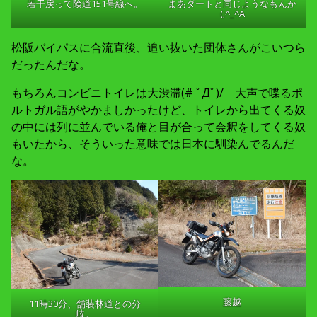
若干戻って険道151号線へ。
まあダートと同じようなもんか
(;^_^A
松阪バイパスに合流直後、追い抜いた団体さんがこいつら
だったんだな。
もちろんコンビニトイレは大渋滞(# ﾟДﾟ)/ 大声で喋るポ
ルトガル語がやかましかったけど、トイレから出てくる奴
の中には列に並んでいる俺と目が合って会釈をしてくる奴
もいたから、そういった意味では日本に馴染んでるんだ
な。
藤越
11時30分、舗装林道との分
岐。