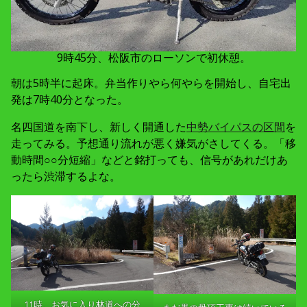
9時45分、松阪市のローソンで初休憩。
朝は5時半に起床。弁当作りやら何やらを開始し、自宅出
発は7時40分となった。
名四国道を南下し、新しく開通した
中勢バイパスの区間
を
走ってみる。予想通り流れが悪く嫌気がさしてくる。「移
動時間○○分短縮」などと銘打っても、信号があれだけあ
ったら渋滞するよな。
11時、お気に入り林道への分