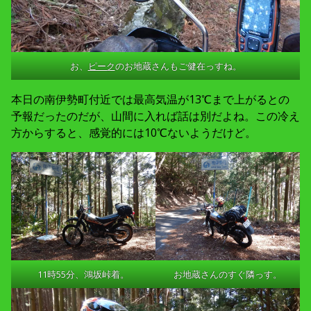
お、
ピーク
のお地蔵さんもご健在っすね。
本日の南伊勢町付近では最高気温が13℃まで上がるとの
予報だったのだが、山間に入れば話は別だよね。この冷え
方からすると、感覚的には10℃ないようだけど。
11時55分、鴻坂峠着。
お地蔵さんのすぐ隣っす。