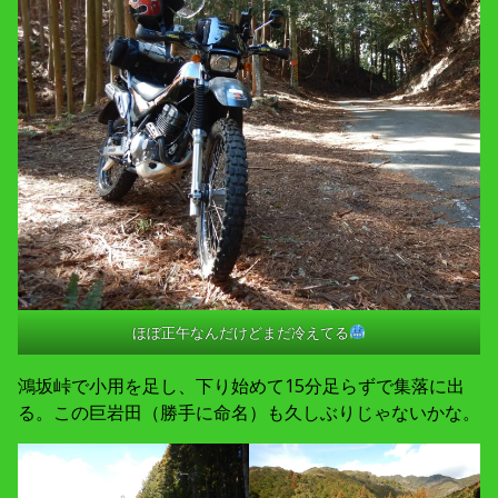
ほぼ正午なんだけどまだ冷えてる
鴻坂峠で小用を足し、下り始めて15分足らずで集落に出
る。この巨岩田（勝手に命名）も久しぶりじゃないかな。