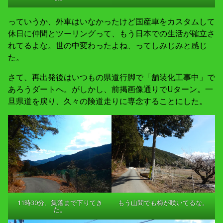
っていうか、外車はいなかったけど国産車をカスタムして
休日に仲間とツーリングって、もう日本での生活が確立さ
れてるよな。世の中変わったよね、ってしみじみと感じ
た。
さて、再出発後はいつもの県道行脚で「舗装化工事中」で
あろうダートへ。がしかし、前掲画像通りでUターン。一
旦県道を戻り、久々の険道走りに専念することにした。
11時30分、集落まで下りてき
もう山間でも梅が咲いてるな。
た。