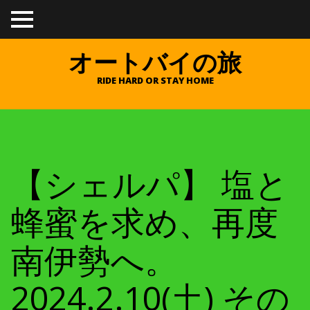
TO
GGL
E
オートバイの旅
ME
NU
RIDE HARD OR STAY HOME
【シェルパ】 塩と
蜂蜜を求め、再度
南伊勢へ。
2024.2.10(土) その