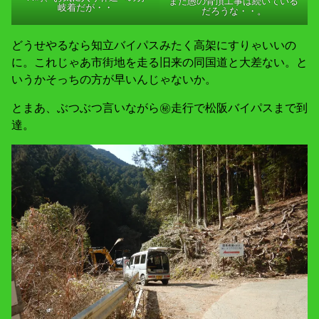
まだ愚の骨頂工事は続いている
岐着だが・・
だろうな・・。
どうせやるなら知立バイパスみたく高架にすりゃいいの
に。これじゃあ市街地を走る旧来の同国道と大差ない。と
いうかそっちの方が早いんじゃないか。
とまあ、ぶつぶつ言いながら㊙走行で松阪バイパスまで到
達。