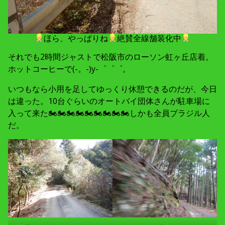
ほら、やっぱりね
絶賛全線舗装化中
それでも2時間ジャストで松阪市のローソン虹ヶ丘店着。
ホットコーヒーで(-。-)y-゜゜゜。
いつもなら小用を足してゆっくり休憩できるのだが、今日
は違った。10台ぐらいのオートバイ団体さんが駐車場に
入って来た🏍🏍🏍🏍🏍🏍🏍🏍🏍しかも全員ブラジル人
だ。