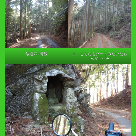
険道721号線
ま、こちらもダートみたいなも
んか(;^_^A