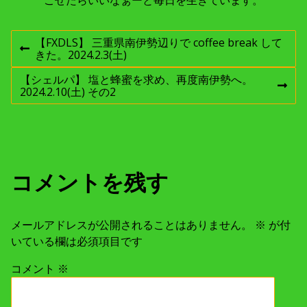
投
【FXDLS】 三重県南伊勢辺りで coffee break して
前
きた。2024.2.3(土)
稿
の
投
【シェルパ】 塩と蜂蜜を求め、再度南伊勢へ。
稿
次
2024.2.10(土) その2
ナ
:
の
投
稿
ビ
:
ゲ
コメントを残す
ー
メールアドレスが公開されることはありません。
※
が付
シ
いている欄は必須項目です
ョ
コメント
※
ン