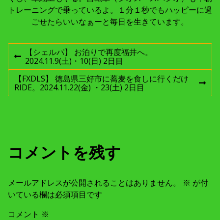
トレーニングで乗っているよ。１分１秒でもハッピーに過
ごせたらいいなぁーと毎日を生きています。
投
【シェルパ】 お泊りで再度福井へ。
前
2024.11.9(土)・10(日) 2日目
稿
の
投
【FXDLS】 徳島県三好市に蕎麦を食しに行くだけ
稿
次
RIDE。2024.11.22(金) ・23(土) 2日目
ナ
:
の
投
稿
ビ
:
ゲ
コメントを残す
ー
メールアドレスが公開されることはありません。
※
が付
シ
いている欄は必須項目です
ョ
コメント
※