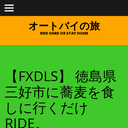
TO
GGL
E
オートバイの旅
ME
NU
RIDE HARD OR STAY HOME
【FXDLS】 徳島県
三好市に蕎麦を食
しに行くだけ
RIDE。