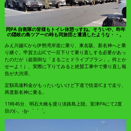
同PA 自衛隊の皆様もトイレ休憩っすね。そういや、昨年
の隠岐の島ツアーの時も同旅団と遭遇したような・・。
みえ川越ICから伊勢湾岸道に乗り、東名阪、新名神へと乗
り継ぐ。甲賀土山ICで一旦下りて乗り直しする必要があっ
たのだが（超面倒な「まるごとドライブプラン」。何とか
せーよ！）、実際に下りてみると絶賛工事中で乗り直し報
告が大渋滞。
定額高速料金がもったいないけど下道で信楽ICまで走り、
再度新名神に乗る。
11時45分、明石大橋を渡り淡路島上陸。室津PAにて2度
目の(-。-)y-゜゜゜。