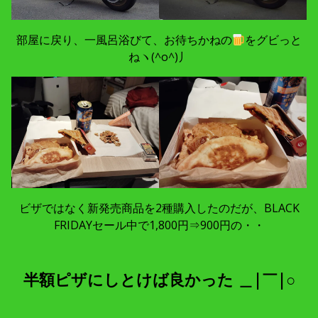
部屋に戻り、一風呂浴びて、お待ちかねの
をグビっと
ねヽ(^o^)丿
ビザではなく新発売商品を2種購入したのだが、BLACK
FRIDAYセール中で1,800円⇒900円の・・
半額ピザにしとけば良かった ＿|￣|○