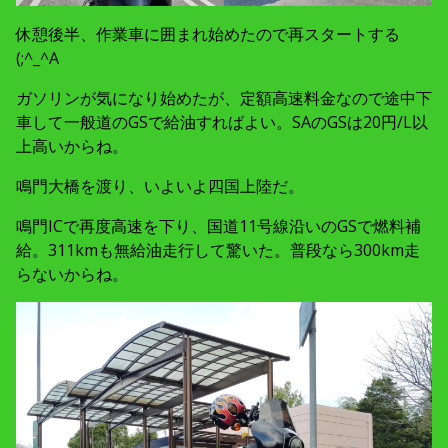
休憩後半、作業車に囲まれ始めたので再スタートする
(;^_^A
ガソリンが気になり始めたが、定額高速料金なので途中下
車して一般道のGSで給油すればよい。SAのGSは20円/L以
上高いからね。
鳴門大橋を渡り、いよいよ四国上陸だ。
鳴門ICで再度高速を下り、国道11号線沿いのGSで燃料補
給。311kmも無給油走行して驚いた。普段なら300km走
らないからね。