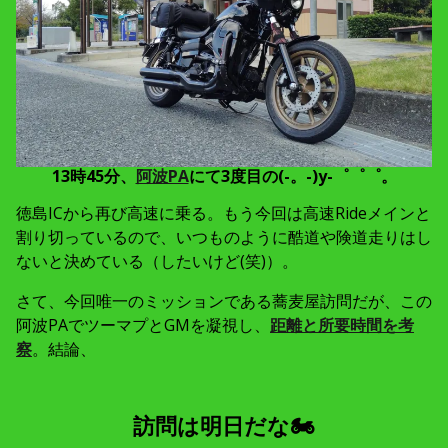
13時45分、
阿波PA
にて3度目の(-。-)y-゜゜゜。
徳島ICから再び高速に乗る。もう今回は高速Rideメインと
割り切っているので、いつものように酷道や険道走りはし
ないと決めている（したいけど(笑)）。
さて、今回唯一のミッションである蕎麦屋訪問だが、この
阿波PAでツーマプとGMを凝視し、
距離と所要時間を考
察
。結論、
訪問は明日だな🏍