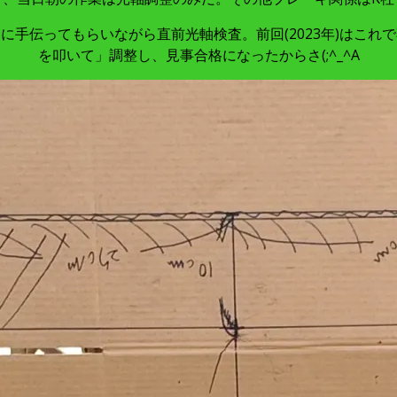
に手伝ってもらいながら直前光軸検査。前回(2023年)はこれ
を叩いて」調整し、見事合格になったからさ(;^_^A