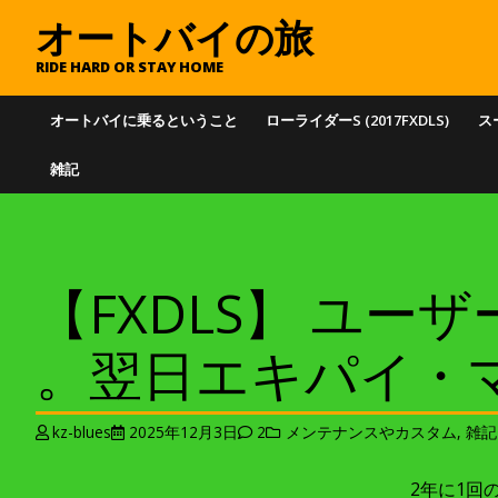
オートバイの旅
RIDE HARD OR STAY HOME
オートバイに乗るということ
ローライダーS (2017FXDLS)
スー
雑記
【FXDLS】 ユーザ
。翌日エキパイ・
kz-blues
2025年12月3日
2
メンテナンスやカスタム
,
雑記
2年に1回