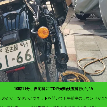
10時11分、自宅庭にてDIY光軸検査施行(;^_^A
たのだが、なぜかいつネットを開いても午前中のラウンドが全