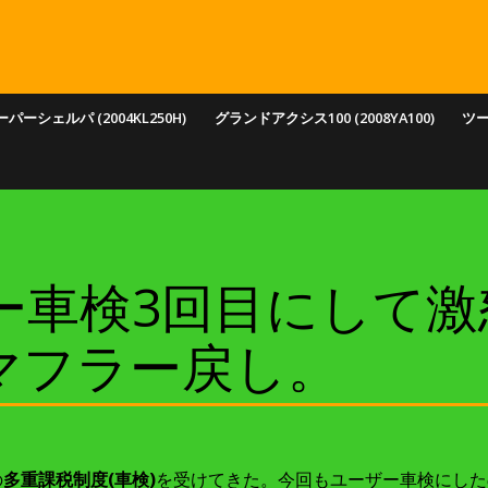
パーシェルパ (2004KL250H)
グランドアクシス100 (2008YA100)
ツ
ー車検3回目にして激怒！2
マフラー戻し。
の
多重課税制度(車検)
を受けてきた。今回もユーザー車検にした