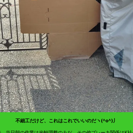
不細工だけど、これはこれでいいのだヽ(^o^)丿
で、当日朝の作業は光軸調整のみだ。その他ブレーキ関係はK社