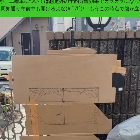
だが、二輪車については想定外の予約分散効果でガラガラになっ
周知通り午前中も開けろよな(# ﾟДﾟ)/ もうこの時点で腹が