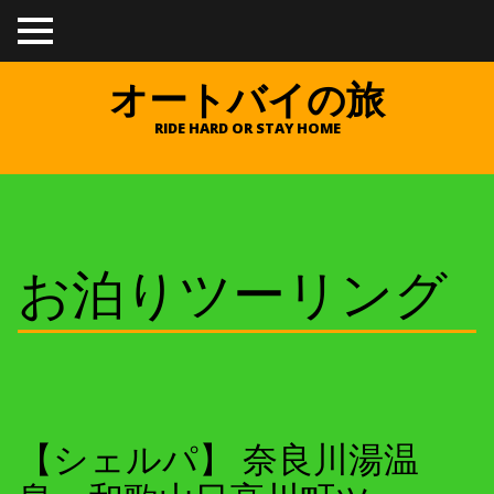
TO
GGL
E
オートバイの旅
ME
NU
RIDE HARD OR STAY HOME
お泊りツーリング
【シェルパ】 奈良川湯温