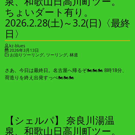
泉、和歌山日高川町ツー。
ちょいダート有り。
2026.2.28(土)～3.2(日)〈最終
日〉
kz-blues
2026年3月13日
お泊りツーリング
,
ツーリング
,
林道
さあ、今日は最終日。名古屋へ帰るぞ🏍🏍🏍 8時18分、
荷造りを終え出発すっぺ🏍🏍🏍
【シェルパ】 奈良川湯温
泉、和歌山日高川町ツー。