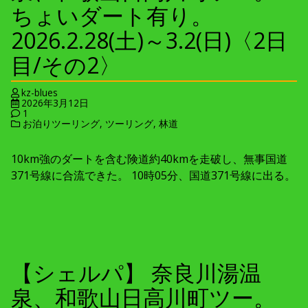
ちょいダート有り。
2026.2.28(土)～3.2(日)〈2日
目/その2〉
kz-blues
2026年3月12日
1
お泊りツーリング
,
ツーリング
,
林道
10km強のダートを含む険道約40kmを走破し、無事国道
371号線に合流できた。 10時05分、国道371号線に出る。
【シェルパ】 奈良川湯温
泉、和歌山日高川町ツー。