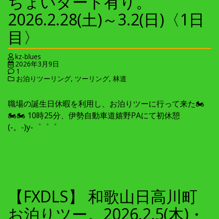
ちょいダート有り。
2026.2.28(土)～3.2(日)〈1日
目〉
kz-blues
2026年3月9日
1
お泊りツーリング
,
ツーリング
,
林道
職場の誕生日休暇を利用し、お泊りツーに行って来た🏍
🏍🏍 10時25分、伊勢自動車道嬉野PAにて初休憩
(-。-)y-゜゜゜
【FXDLS】 和歌山日高川町
お泊りツー。2026.2.5(木)・