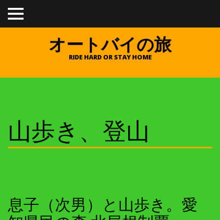
TO
GGL
E
オートバイの旅
ME
NU
RIDE HARD OR STAY HOME
山歩き、登山
息子（次男）と山歩き。愛