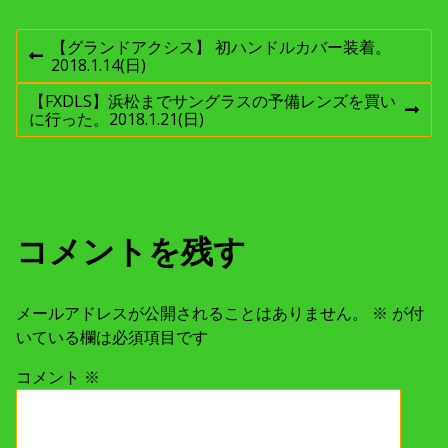
投
【グランドアクシス】 初ハンドルカバー装着。
前
2018.1.14(日)
稿
の
投
【FXDLS】浜松までサングラスの予備レンズを買い
稿
次
に行った。2018.1.21(日)
ナ
:
の
投
稿
ビ
:
ゲ
コメントを残す
ー
メールアドレスが公開されることはありません。
※
が付
シ
いている欄は必須項目です
ョ
コメント
※
ン