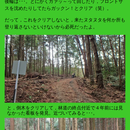
後輪は･･･。とにかくガァッ～って回したり，フロントサ
スを沈めたりしてたらガックン！とクリア（笑）。
だって，これをクリアしないと，来たヌタヌタを何か所も
登り返さないといけないから必死だったよ。
と，倒木をクリアして，林道の終点付近で４年前には見
なかった看板を発見。近づいてみると･･･。