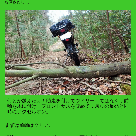
な高さだし…。
何とか越えたよ！助走を付けてウィリー！ではなく，前
輪を木に付け，フロントサスを沈めて，戻りの反発と同
時にアクセルオン。
まずは前輪はクリア。