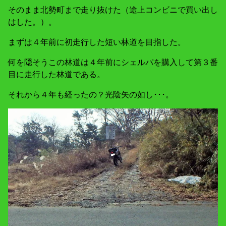
そのまま北勢町まで走り抜けた（途上コンビニで買い出し
はした。）。
まずは４年前に初走行した短い林道を目指した。
何を隠そうこの林道は４年前にシェルパを購入して第３番
目に走行した林道である。
それから４年も経ったの？光陰矢の如し･･･。