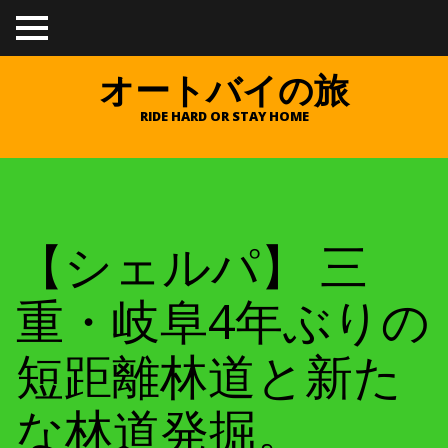
TO
GGL
E
オートバイの旅
ME
NU
RIDE HARD OR STAY HOME
【シェルパ】 三
重・岐阜4年ぶりの
短距離林道と新た
な林道発掘。