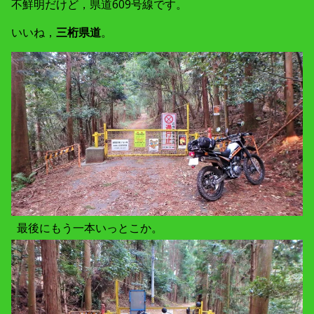
不鮮明だけど，県道609号線です。
いいね，
三桁県道
。
最後にもう一本いっとこか。