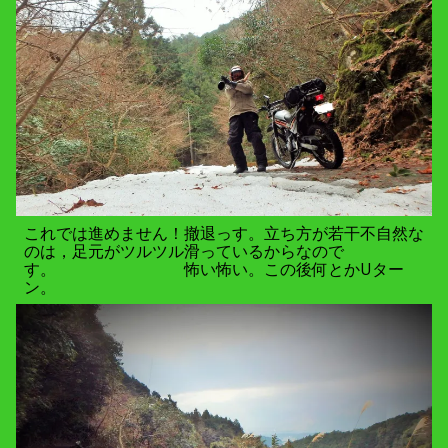
これでは進めません！撤退っす。立ち方が若干不自然な
のは，足元がツルツル滑っているからなので
す。 怖い怖い。この後何とかUター
ン
。