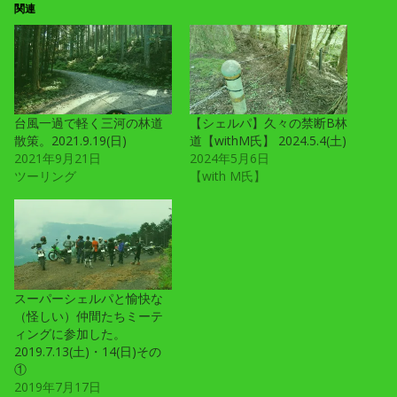
関連
台風一過で軽く三河の林道
【シェルパ】久々の禁断B林
散策。2021.9.19(日)
道【withM氏】 2024.5.4(土)
2021年9月21日
2024年5月6日
ツーリング
【with M氏】
スーパーシェルパと愉快な
（怪しい）仲間たちミーテ
ィングに参加した。
2019.7.13(土)・14(日)その
①
2019年7月17日