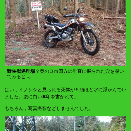
野生獣処理場
？奥の３ｍ四方の垂直に掘られた穴を覗い
てみると…。
はい，イノシシと見られる死体が５頭ほど水に浮かんでい
ました。腹に白い✖印を書かれて。
もちろん，写真撮影などしませんでした。