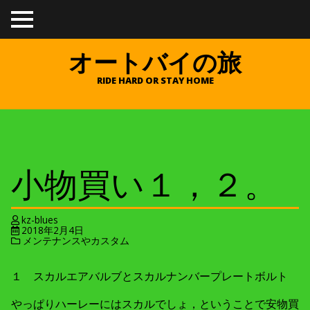
TO
GGL
E
オートバイの旅
ME
NU
RIDE HARD OR STAY HOME
小物買い１，２。
kz-blues
2018年2月4日
メンテナンスやカスタム
１ スカルエアバルブとスカルナンバープレートボルト
やっぱりハーレーにはスカルでしょ，ということで安物買