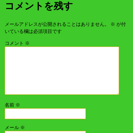
コメントを残す
ゲ
ー
メールアドレスが公開されることはありません。
※
が付
いている欄は必須項目です
シ
コメント
※
ョ
ン
名前
※
メール
※