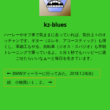
kz-blues
ハーレーやオフ車で気ままに走っていれば、気分上々のオ
ッチャンです。ギター（エレキ、アコースティック）も弾
くし、革細工もやる。自転車（ジオス・スパジオ）も早朝
トレーニングで乗っているよ。１分１秒でもハッピーに過
ごせたらいいなぁーと毎日を生きています。
投
BMWディーラーに行ってみた。2018.1.24(水)
前
の
稿
続 小物買い１，２。
投
次
稿
の
:
投
ナ
稿
:
ビ