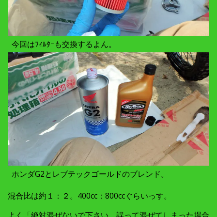
今回はﾌｨﾙﾀｰも交換するよん。
ホンダG2とレブテックゴールドのブレンド。
混合比は約１：２。400cc：800ccぐらいっす。
よく「絶対混ぜないで下さい。誤って混ぜてしまった場合