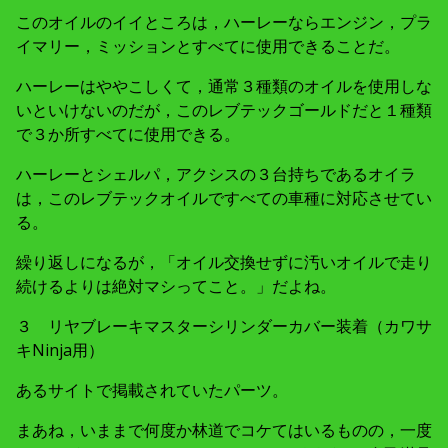
このオイルのイイところは，ハーレーならエンジン，プラ
イマリー，ミッションとすべてに使用できることだ。
ハーレーはややこしくて，通常３種類のオイルを使用しな
いといけないのだが，このレブテックゴールドだと１種類
で３か所すべてに使用できる。
ハーレーとシェルパ，アクシスの３台持ちであるオイラ
は，このレブテックオイルですべての車種に対応させてい
る。
繰り返しになるが，「オイル交換せずに汚いオイルで走り
続けるよりは絶対マシってこと。」だよね。
３ リヤブレーキマスターシリンダーカバー装着（カワサ
キNinja用）
あるサイトで掲載されていたパーツ。
まあね，いままで何度か林道でコケてはいるものの，一度