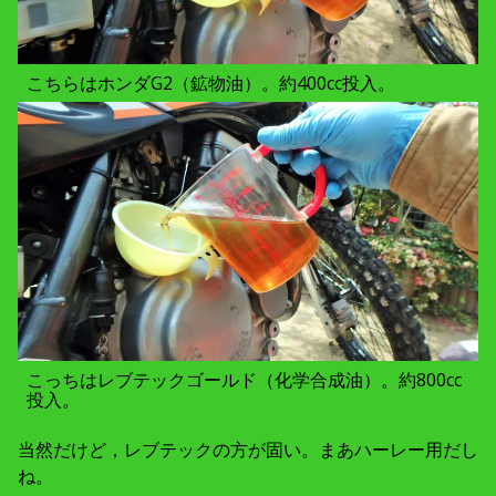
こちらはホンダG2（鉱物油）。約400cc投入。
こっちはレブテックゴールド（化学合成油）。約800cc
投入。
当然だけど，レブテックの方が固い。まあハーレー用だし
ね。