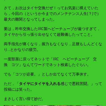
さて，お次はタイヤ交換だぜ！ってお気楽に構えていた
ら，今回の（というか今までのメンテナンス人生(？)で）
最大の難関となってしまった。
要は，昨年交換したIRC製へビーチューブが厳つすぎて，
タイヤから引っ張り出せなくて超難儀したってこと。
両手指先が痛くなり，握力もなくなり，足腰もしんどくな
り…とかなりの疲労。
一度部屋に戻ってネットで「IRC ヘビーチューブ 交
換 コツ」なんてワードでネット検索したぐらい。
でも「コツが必要。」としか出てなくて万事休す。
ただ，「
タイヤにタイヤを入れる
感じで悪戦苦闘。」って
投稿には笑った。
まさしく言い得て妙だ。