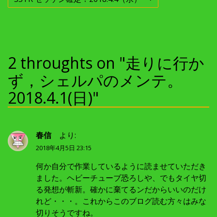
稿
投
次
稿
の
:
投
ナ
稿
:
ビ
2 throughts on "走りに行か
ゲ
ず，シェルパのメンテ。
ー
2018.4.1(日)"
シ
ョ
春信
より:
2018年4月5日 23:15
ン
何か自分で作業しているように読ませていただき
ました。ヘビーチューブ恐ろしや、でもタイヤ切
る発想が斬新。確かに棄てるンだからいいのだけ
れど・・・。これからこのブログ読む方々はみな
切りそうですね。