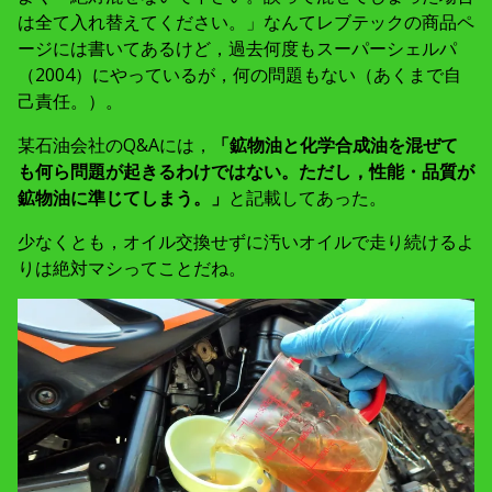
は全て入れ替えてください。」なんてレブテックの商品ペ
ージには書いてあるけど，過去何度もスーパーシェルパ
（2004）にやっているが，何の問題もない（あくまで自
己責任。）。
某石油会社のQ&Aには，
「鉱物油と化学合成油を混ぜて
も何ら問題が起きるわけではない。ただし，性能・品質が
鉱物油に準じてしまう。」
と記載してあった。
少なくとも，オイル交換せずに汚いオイルで走り続けるよ
りは絶対マシってことだね。