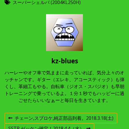
スーパーシェルパ (2004KL250H)
kz-blues
ハーレーやオフ車で気ままに走っていれば、気分上々のオ
ッチャンです。ギター（エレキ、アコースティック）も弾
くし、革細工もやる。自転車（ジオス・スパジオ）も早朝
トレーニングで乗っているよ。１分１秒でもハッピーに過
ごせたらいいなぁーと毎日を生きています。
投
チェーン,スプロケ,純正部品到着。2018.3.18(土)
前
の
SSTR ゼッケン確定！2018.4.4（水）