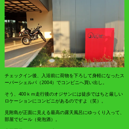
チェックイン後、入浴前に荷物を下ろして身軽になったス
ーパーシェルパ（2004）でコンビニへ買い出し。
そう、400ｋｍ走行後のオジサンには徒歩ではちと厳しい
ロケーションにコンビニがあるのですよ（笑）。
見附島が正面に見える最高の露天風呂にゆっくり入って、
部屋でビール（発泡酒）。