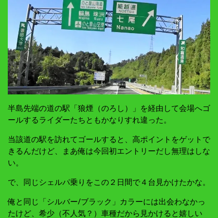
半島先端の道の駅「狼煙（のろし）」を経由して会場へゴ
ールするライダーたちともかなりすれ違った。
当該道の駅を訪れてゴールすると、高ポイントをゲットで
きるんだけど、まあ俺は今回初エントリーだし無理はしな
い。
で、同じシェルパ乗りをこの２日間で４台見かけたかな。
俺と同じ「シルバー/ブラック」カラーには出会わなかっ
たけど、希少（不人気？）車種だから見かけると嬉しい