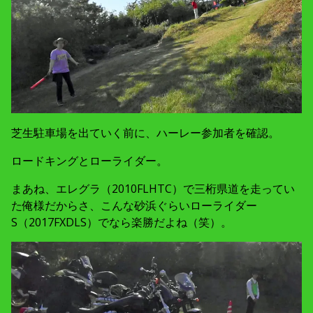
芝生駐車場を出ていく前に、ハーレー参加者を確認。
ロードキングとローライダー。
まあね、エレグラ（2010FLHTC）で三桁県道を走ってい
た俺様だからさ、こんな砂浜ぐらいローライダー
S（2017FXDLS）でなら楽勝だよね（笑）。