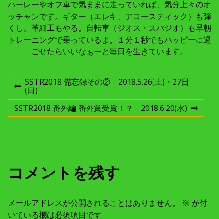
ハーレーやオフ車で気ままに走っていれば、気分上々のオ
ッチャンです。ギター（エレキ、アコースティック）も弾
くし、革細工もやる。自転車（ジオス・スパジオ）も早朝
トレーニングで乗っているよ。１分１秒でもハッピーに過
ごせたらいいなぁーと毎日を生きています。
投
SSTR2018 備忘録その② 2018.5.26(土)・27日
前
(日)
稿
の
投
SSTR2018 番外編 番外賞受賞！？ 2018.6.20(水)
次
稿
の
ナ
:
投
稿
ビ
:
ゲ
コメントを残す
ー
メールアドレスが公開されることはありません。
※
が付
いている欄は必須項目です