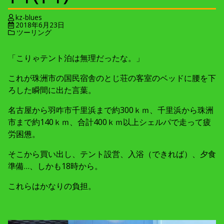
kz-blues
2018年6月23日
ツーリング
「こりゃテント泊は無理だったな。」
これが珠洲市の国民宿舎のとじ荘の客室のベッドに腰を下
ろした瞬間に出た言葉。
名古屋から羽咋市千里浜まで約300ｋｍ、千里浜から珠洲
市まで約140ｋｍ、合計400ｋｍ以上シェルパで走って疲
労困憊。
そこから買い出し、テント設営、入浴（できれば）、夕食
準備…、しかも18時から。
これらはかなりの負担。