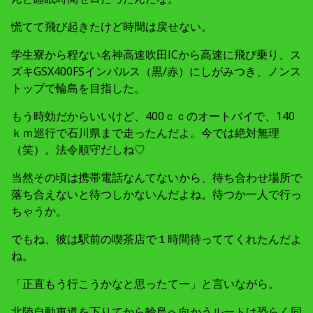
慌てて飛び起きたけど時間は戻せない。
学生寮から程ない名神高速吹田ICから高速に飛び乗り、ス
ズキGSX400FSインパルス（黒/赤）にしがみつき、ノンス
トップで輪島を目指した。
もう時効だからいいけど、400ｃｃのオートバイで、140
ｋｍ巡行で石川県まで走ったんだよ。今では絶対無理
（笑）。法令順守だしね♡
当然その頃は携帯電話なんてないから、待ち合わせ場所で
落ち合えないと待つしかないんだよね。待つか一人で行っ
ちゃうか。
でもね、彼は駅前の喫茶店で１時間待っててくれたんだよ
ね。
「正直もう行こうかなと思ったてー」と言いながら。
北陸自動車道を下りてから輪島へ向かうルートは恐らく同