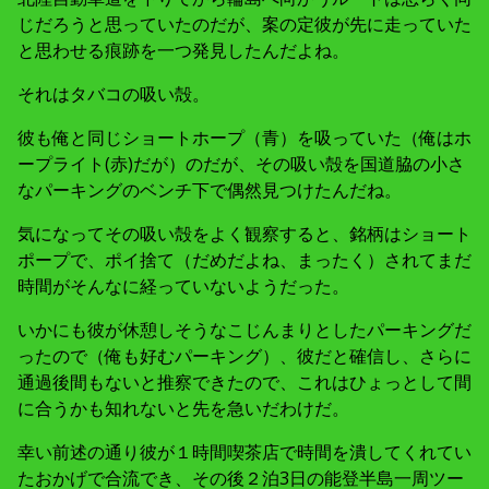
じだろうと思っていたのだが、案の定彼が先に走っていた
と思わせる痕跡を一つ発見したんだよね。
それはタバコの吸い殻。
彼も俺と同じショートホープ（青）を吸っていた（俺はホ
ープライト(赤)だが）のだが、その吸い殻を国道脇の小さ
なパーキングのベンチ下で偶然見つけたんだね。
気になってその吸い殻をよく観察すると、銘柄はショート
ポープで、ポイ捨て（だめだよね、まったく）されてまだ
時間がそんなに経っていないようだった。
いかにも彼が休憩しそうなこじんまりとしたパーキングだ
ったので（俺も好むパーキング）、彼だと確信し、さらに
通過後間もないと推察できたので、これはひょっとして間
に合うかも知れないと先を急いだわけだ。
幸い前述の通り彼が１時間喫茶店で時間を潰してくれてい
たおかげで合流でき、その後２泊3日の能登半島一周ツー