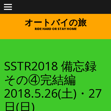
TO
GGL
E
オートバイの旅
ME
NU
RIDE HARD OR STAY HOME
SSTR2018 備忘録
その④完結編
2018.5.26(土)・27
日(日)