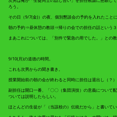
次男は俺が「生徒同士の話し合い」を担任教諭に懇願して
ろう。
その日（9/7(金)）の夜、個別懇談会の予約を入れたこ
朝の予約⇒昼休憩の教頭⇒帰りの会での担任の話という３
まあこれについては、「別件で緊急の用でした。」との教
9/10(月)の道徳の時間。
これも次男からの聞き書き。
授業開始前の朝の会が終わると同時に担任は退出し（？）
副担任は開口一番、「〇〇（集団演技）の意義について配
ついては説明したらしい。
ほとんどの生徒が「（当該校の）伝統だから」と書いてい