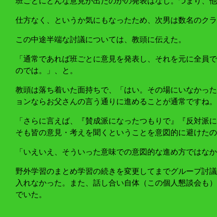
班ごとにどんな意見が出たのかの発表はなし。つまり、他
仕方なく、というか気にもなったため、次男は数名のクラ
この中途半端な討議については、教頭に伝えた。
「通常であれば班ごとに意見を発表し、それを元に全員で
のでは。」、と。
教頭は落ち着いた面持ちで、「はい。その場にいなかった
ョンならお父さんの言う通りに進めることが通常ですね。
「さらに言えば、『賛成派になったつもりで』『反対派に
そも皆の意見・考えを聞くということを意図的に避けたの
「いえいえ、そういった意味での意図的な進め方ではなか
野外学習のまとめ学習の続きを変更してまでグループ討議
入れなかった。また、話し合い自体（この個人懇談会も）
でいた。