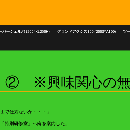
パーシェルパ (2004KL250H)
グランドアクシス100 (2008YA100)
ツ
・② ※興味関心の
１で仕方ないか・・・」
「特別研修室」へ俺を案内した。