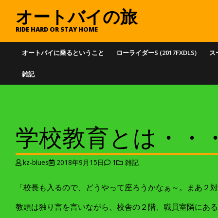
オートバイの旅
RIDE HARD OR STAY HOME
オートバイに乗るということ
ローライダーS (2017FXDLS)
スー
雑記
学校教育とは・・
kz-blues
2018年9月15日
1
雑記
「校長も入るので、どうやって座ろうかなぁ～。まあ２対
教頭は独り言を言いながら、校舎の２階、職員室隣にある