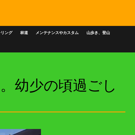
ーリング
林道
メンテナンスやカスタム
山歩き、登山
走り。幼少の頃過ごし