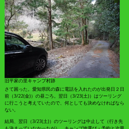
旧平家の里キャンプ村跡
さて困った。愛知県民の森に電話を入れたのが出発日２日
前（3/22(金)）の昼ごろ。翌日（3/23(土)）はツーリング
に行こうと考えていたので、何としても決めなければなら
ない。
結局、翌日（3/23(土)）のツーリングは中止して（行き先
も決まっていなかったが）、キャンプ地選び・予約と次男