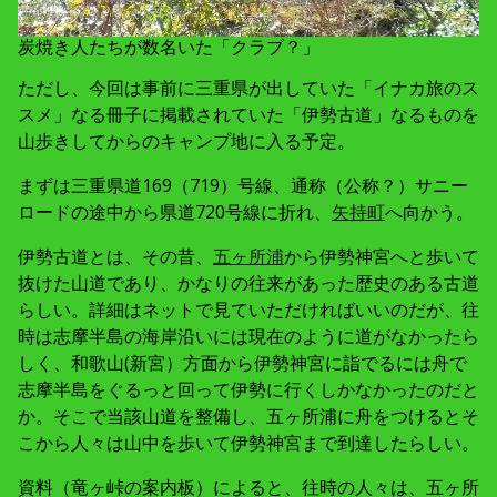
炭焼き人たちが数名いた「クラブ？」
ただし、今回は事前に三重県が出していた「イナカ旅のス
スメ」なる冊子に掲載されていた「伊勢古道」なるものを
山歩きしてからのキャンプ地に入る予定。
まずは三重県道169（719）号線、通称（公称？）サニー
ロードの途中から県道720号線に折れ、
矢持町
へ向かう。
伊勢古道とは、その昔、
五ヶ所浦
から伊勢神宮へと歩いて
抜けた山道であり、かなりの往来があった歴史のある古道
らしい。詳細はネットで見ていただければいいのだが、往
時は志摩半島の海岸沿いには現在のように道がなかったら
しく、和歌山(新宮）方面から伊勢神宮に詣でるには舟で
志摩半島をぐるっと回って伊勢に行くしかなかったのだと
か。そこで当該山道を整備し、五ヶ所浦に舟をつけるとそ
こから人々は山中を歩いて伊勢神宮まで到達したらしい。
資料（竜ヶ峠の案内板）によると、往時の人々は、五ヶ所