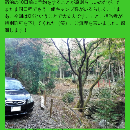
宿泊の10日前に予約をすることが原則らしいのだが、た
またま同日程でもう一組キャンプ客がいるらしく、「ま
あ、今回はOKということで大丈夫です。」と、担当者が
特別許可を下してくれた（笑）。ご無理を言いました。感
謝します！