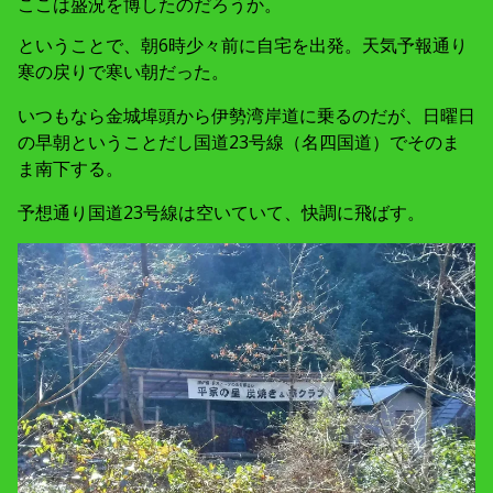
ここは盛況を博したのだろうか。
ということで、朝6時少々前に自宅を出発。天気予報通り
寒の戻りで寒い朝だった。
いつもなら金城埠頭から伊勢湾岸道に乗るのだが、日曜日
の早朝ということだし国道23号線（名四国道）でそのま
ま南下する。
予想通り国道23号線は空いていて、快調に飛ばす。