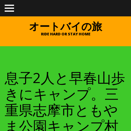
TO
GGL
E
オートバイの旅
ME
NU
RIDE HARD OR STAY HOME
息子2人と早春山歩
きにキャンプ。三
重県志摩市ともや
ま公園キャンプ村