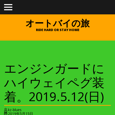
TO
GGL
E
オートバイの旅
ME
NU
RIDE HARD OR STAY HOME
エンジンガードに
ハイウェイペグ装
着。2019.5.12(日)
kz-blues
2019年5月15日