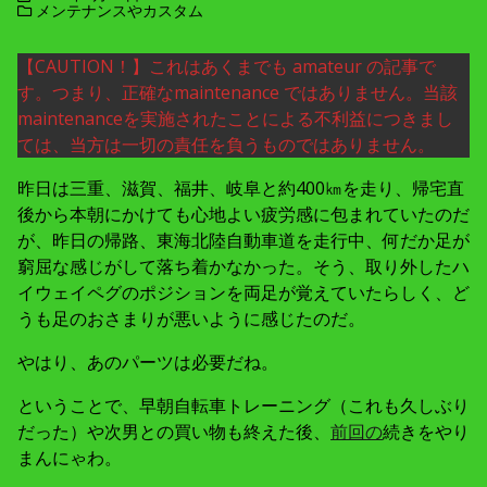
メンテナンスやカスタム
【CAUTION！】これはあくまでも amateur の記事で
す。つまり、正確なmaintenance ではありません。当該
maintenanceを実施されたことによる不利益につきまし
ては、当方は一切の責任を負うものではありません。
昨日は三重、滋賀、福井、岐阜と約400㎞を走り、帰宅直
後から本朝にかけても心地よい疲労感に包まれていたのだ
が、昨日の帰路、東海北陸自動車道を走行中、何だか足が
窮屈な感じがして落ち着かなかった。そう、取り外したハ
イウェイペグのポジションを両足が覚えていたらしく、ど
うも足のおさまりが悪いように感じたのだ。
やはり、あのパーツは必要だね。
ということで、早朝自転車トレーニング（これも久しぶり
だった）や次男との買い物も終えた後、
前回の
続きをやり
まんにゃわ。