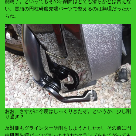
削終了。といってもその研削面はとても滑らかとは言えな
い。冒頭の円柱研磨先端パーツで整えるのは無理だったか
らね。
おお、さすがに今度はしっくりきたぞ。というか、少し削
り過ぎ？
反対側もグラインダー研削をしようとしたが、その前に円
柱研磨先端パーツで削っただけのクランプをあてがってみ