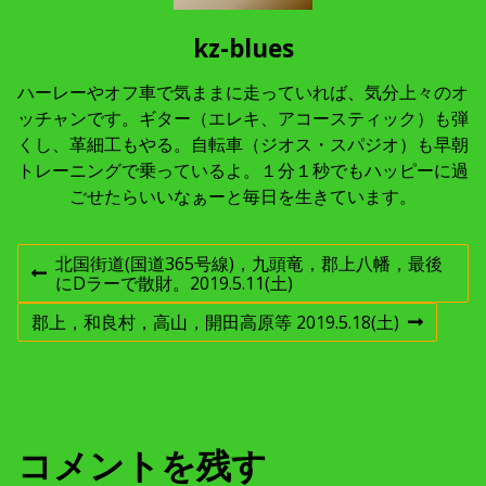
kz-blues
ハーレーやオフ車で気ままに走っていれば、気分上々のオ
ッチャンです。ギター（エレキ、アコースティック）も弾
くし、革細工もやる。自転車（ジオス・スパジオ）も早朝
トレーニングで乗っているよ。１分１秒でもハッピーに過
ごせたらいいなぁーと毎日を生きています。
投
北国街道(国道365号線)，九頭竜，郡上八幡，最後
前
にDラーで散財。2019.5.11(土)
稿
の
投
郡上，和良村，高山，開田高原等 2019.5.18(土)
次
稿
の
ナ
:
投
稿
ビ
:
ゲ
コメントを残す