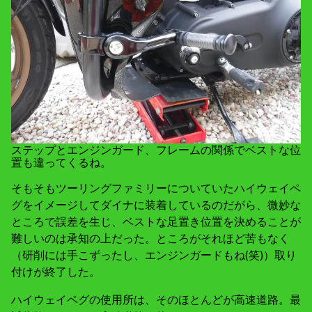
ステップとエンジンガード、フレームの関係でベストな位
置も違ってくるね。
そもそもツーリングファミリーについていたハイウェイペ
グをイメージしてダイナに装着しているのだがら、微妙な
ところで誤差を生じ、ベストな足置き位置を決めることが
難しいのは承知の上だった。ところがそれほど苦もなく
（研削には手こずったし、エンジンガードもね(笑)）取り
付けが終了した。
ハイウェイペグの使用所は、そのほとんどが高速道路。最