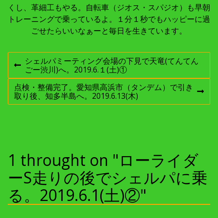
くし、革細工もやる。自転車（ジオス・スパジオ）も早朝
トレーニングで乗っているよ。１分１秒でもハッピーに過
ごせたらいいなぁーと毎日を生きています。
投
シェルパミーティング会場の下見で天竜(てんてん
前
ごー渋川)へ。2019.6.１(土)①
稿
の
投
点検・整備完了。愛知県高浜市（タンデム）で引き
稿
次
取り後、知多半島へ。2019.6.13(木)
ナ
:
の
投
稿
ビ
:
ゲ
1 throught on "ローライダ
ー
ーS走りの後でシェルパに乗
る。2019.6.1(土)②"
シ