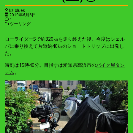
kz-blues
2019年6月6日
1
ツーリング
ローライダーSで約320㎞を走り終えた後、今度はシェル
パに乗り換えて片道約40㎞のショートトリップに出発し
た。
時刻は15時40分。目指すは愛知県高浜市の
バイク屋タン
デム
。