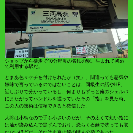
ショップから徒歩で10分程度の名鉄の駅。生まれて初め
て利用する駅だ。
とまあ色々ケチを付けられたが（笑）、間違っても悪気や
嫌味で言っているのではないことは、同級生の話やHP、
話しぶりで分かっているし、何よりもずっと俺のシェルパ
にまたがってハンドルを握っていたその「指」を見た時、
この人の技術は信頼できると確信した。
大将は小柄なので手も小さいのだが、その太くて短い指に
は油が染み込んで黒ずんでおり、恐らく石鹸で洗っても取
れないほどだ。それは正真正銘の職人の指であった。