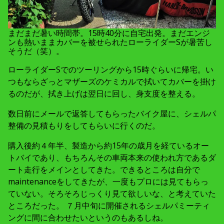
まだまだ暑い時間帯。15時40分に自宅出発。まだエンジ
ンも熱いままカバーを被せられたローライダーSが暑苦し
そうだ（笑）。
ローライダーSでのツーリングから15時ぐらいに帰宅。い
つもならざっとマザーズのケミカルで拭いてカバーを掛け
るのだが、拭き上げは翌日に回し、身支度を整える。
数日前にメールで返答してもらったバイク屋に、シェルパ
整備の見積もりをしてもらいに行くのだ。
購入後約４年半、製造から約15年の歳月を経ているオー
トバイであり、もちろんその車両本来の使われ方であるダ
ート走行をメインとしてきた。できるところは自分で
maintenanceをしてきたが、一度もプロには見てもらっ
ていない。そろそろじっくり見て欲しいな、と考えていた
ところだった。 ７月中旬に開催されるシェルパミーティ
ングに間に合わせたいというのもあるしね。