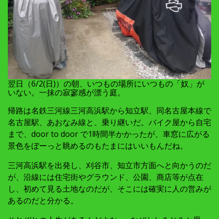
翌日（6/2(日)）の朝、いつもの場所にいつもの「奴」が
いない。一抹の寂寥感が漂う庭。
帰路は名鉄三河線三河高浜駅から知立駅、同名古屋本線で
名古屋駅、あおなみ線と、乗り継いだ。バイク屋から自宅
まで、door to door で1時間半かかったが、車窓に広がる
景色をぼーっと眺めるのもたまにはいいもんだね。
三河高浜駅を出発し、刈谷市、知立市方面へと向かうのだ
が、沿線には住宅街やグラウンド、公園、商店等が点在
し、初めて見る土地なのだが、そこには確実に人の営みが
あるのだと分かる。