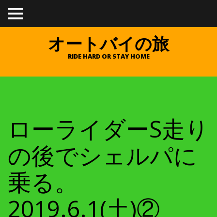
TO
GGL
E
オートバイの旅
ME
NU
RIDE HARD OR STAY HOME
ローライダーS走り
の後でシェルパに
乗る。
2019.6.1(土)②