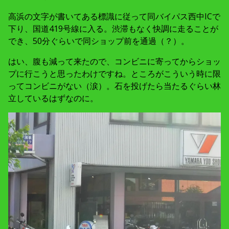
高浜の文字が書いてある標識に従って同バイパス西中ICで
下り、国道419号線に入る。渋滞もなく快調に走ることが
でき、50分ぐらいで同ショップ前を通過（？）。
はい、腹も減って来たので、コンビニに寄ってからショッ
プに行こうと思ったわけですね。ところがこういう時に限
ってコンビニがない（涙）。石を投げたら当たるぐらい林
立しているはずなのに。