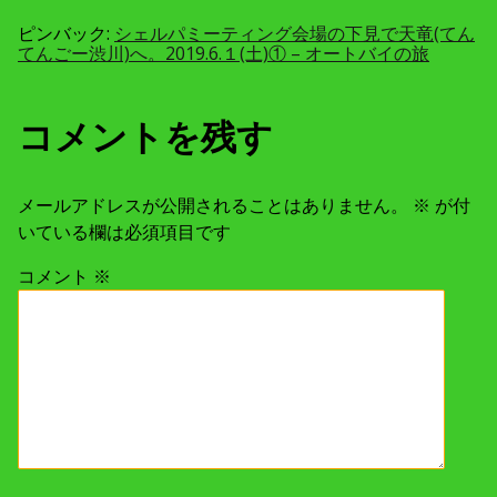
ョ
ピンバック:
シェルパミーティング会場の下見で天竜(てん
ン
てんごー渋川)へ。2019.6.１(土)① – オートバイの旅
コメントを残す
メールアドレスが公開されることはありません。
※
が付
いている欄は必須項目です
コメント
※