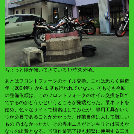
ちょっと陽が傾いてきている17時30分頃。
あとはフロントフォークのオイル交換。これは恐らく製造
年（2004年）から１度も行われていない。そもそも今回
の整備依頼は、このフロントフォークのオイル交換をDIY
でするのかどうかというところが発端だった。某ネットを
始め、色々なサイトで検索はしてみたが、専用工具がいく
つか必要であることが分かった。作業自体は大して難しい
ものではなかったが、その専用工具がピンキリとは言えか
なりの出費となる。当該作業完了後も頻繁に使用する工具