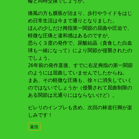
輪と同時交換でしょうか。
痛風の方も腫脹が治まり、歩行やライドをはじ
め日常生活は今まで通りとなりました。
ほんの少しだけ拇指第一関節の屈曲や圧迫で、
軽微な圧痛と違和感はあるのですが、
恐らく３度の発作で、尿酸結晶（貪食した白血
球も一緒になって）により関節が侵襲されたの
でしょう。
26年前の発作直後、すでに右足拇指の第一関節
のようには屈曲していませんでしたからね。
まあ、その軽微な圧痛も、徐々に消失していく
のではないでしょうか（侵襲されて屈曲制限の
ある関節は元通りにはならないけど）。
ピレリのインプレも含め、次回の林道行脚が楽
しみです！
返信