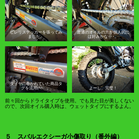
ピレリステッカーを張ってみ
普通のオイルの方が個人的に
ました。
は好みかな･･･。
タイヤに巻かれていた商品タ
グを流用(^^ゞ。
よーし、完璧！
前々回からドライタイプを使用。でも見た目が美しくない
ので、次回オイル購入時は、ウェットタイプにするよん。
５ スバルエクシーガ小傷取り（番外編）