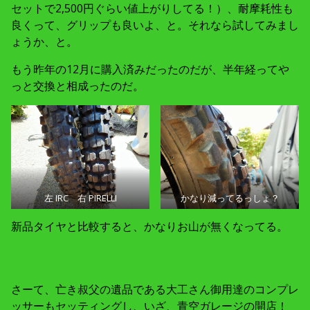
セットで2,500円ぐらい値上がりしてる！）、耐摩耗性も
良くって、グリップも良いよ、と。それなら試してみまし
ょうか、と。
もう昨年の12月に購入済みだったのだが、半年経ってや
っと交換と相成ったのだ。
左 IRC 右 PIRELLI
かなり減ってるっしょ？
新品タイヤと比較すると、かなりお山が無くなってる。
さーて、亡き叔父の遺品である大工さん御用達のコンプレ
ッサーもセッティングし、いざ、青空ガレージの開店！