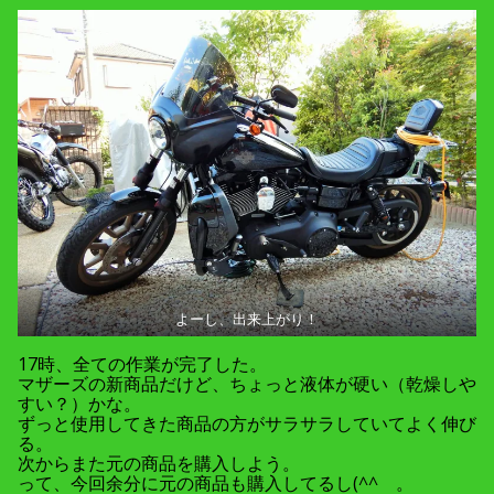
よーし、出来上がり！
17時、全ての作業が完了した。
マザーズの新商品だけど、ちょっと液体が硬い（乾燥しや
すい？）かな。
ずっと使用してきた商品の方がサラサラしていてよく伸び
る。
次からまた元の商品を購入しよう。
って、今回余分に元の商品も購入してるし(^^ゞ。