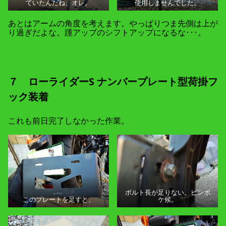
ていたんだね、オレ。
使用しませんでした。
あとはアームの角度を考えます。やっぱりつま先側は上が
り過ぎだよな。踵アップのシフトアップになるな･･･。
７ ローライダーS ナンバープレート型荷掛フ
ック装着
これも前日完了しなかった作業。
ボルト長が足りない。ピンボ
このプレートを足すと、
ケ候。