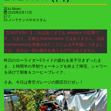
kz-blues
2020年6月11日
2
メンテナンスやカスタム
【CAUTION！】これはあくまでも amateur の記事で
す。つまり、正確なmaintenance ではありません。当該
maintenanceを実施されたことによる不利益につきまし
ては、当方は一切の責任を負うものではありません。
昨日のローライダーSライドの疲れを若干引きずったま
ま、１時間半の早朝ウォーキングを終えて帰宅。シャワー
を浴びて朝食＆コーヒーブレイク。
さあ、今日は青空ガレージの開店日だぜぃ！