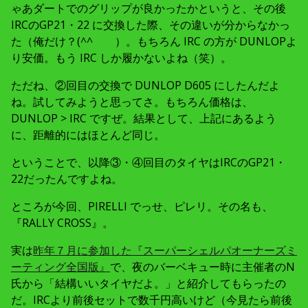
ゃあダートでのグリップが良かったかというと、その後
IRCのGP21・22 に交換した際、その違いが分からなかっ
た（俺だけ？(^^ゞ ）。もちろん IRC の方が DUNLOPよ
り安価。もう IRC しか履かないよね（笑）。
ただね、②回目の交換で DUNLOP D605 にしたんだよ
ね。試してみようと思ってさ。もちろん価格は、
DUNLOP > IRC ですぜ。結果として、上記にあるよう
に、距離的にはほとんど同じ。
ということで、以降③・④回目のタイヤはIRCのGP21・
22だったんですよね。
ところが今回、PIRELLI でっせ、ピレリ。その名も、
『RALLY CROSS』。
実は
昨年７月に参加した『スーパーシェルパオーナーズミ
ーティング全国版』
で、夜のバーベキュー時に主催者のN
氏から「結構いいタイヤだよ。」と紹介してもらったの
だ。IRCより前後セットで数千円高いけど（今見たら前後