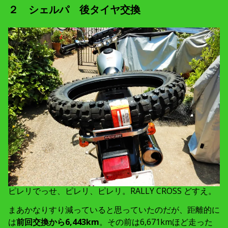
２ シェルパ 後タイヤ交換
ピレリでっせ、ピレリ、ピレリ。RALLY CROSS どすえ。
まあかなりすり減っていると思っていたのだが、距離的に
は
前回交換から6,443km
。その前は6,671kmほど走った