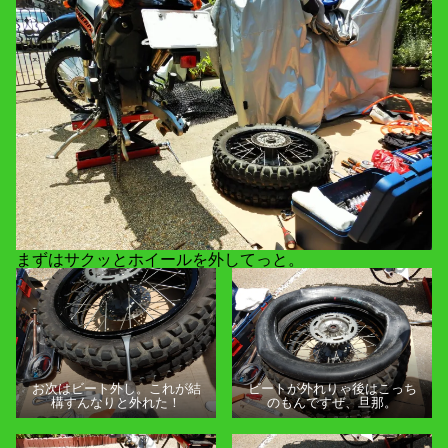
まずはサクッとホイールを外してっと。
お次はビート外し。これが結
ビートが外れりゃ後はこっち
構すんなりと外れた！
のもんですぜ、旦那。