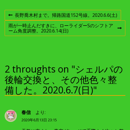
投
長野喬木村まで。帰路国道152号線。2020.6.6(土)
前
の
稿
雨が一時止んだすきに、ローライダーSのシフトア
投
次
ーム角度調整。2020.6.14(日)
稿
の
:
ナ
投
稿
:
ビ
ゲ
2 throughts on "シェルパの
後輪交換と、その他色々整
ー
備した。2020.6.7(日)"
シ
ョ
春信
より:
ン
2020年6月13日 23:15