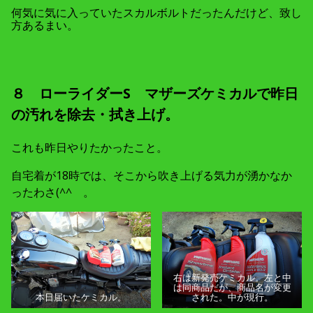
何気に気に入っていたスカルボルトだったんだけど、致し
方あるまい。
８ ローライダーS マザーズケミカルで昨日
の汚れを除去・拭き上げ。
これも昨日やりたかったこと。
自宅着が18時では、そこから吹き上げる気力が湧かなか
ったわさ(^^ゞ。
右は新発売ケミカル。左と中
は同商品だが、商品名が変更
本日届いたケミカル。
された。中が現行。