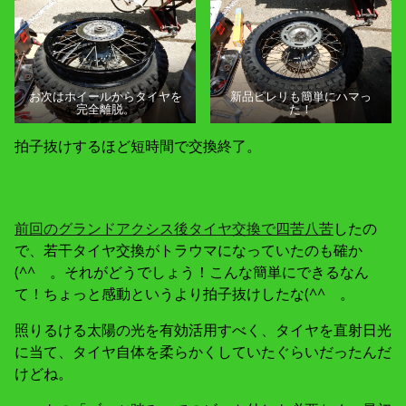
お次はホイールからタイヤを
新品ピレリも簡単にハマっ
完全離脱。
た！
拍子抜けするほど短時間で交換終了。
前回のグランドアクシス後タイヤ交換で四苦八苦
したの
で、若干タイヤ交換がトラウマになっていたのも確か
(^^ゞ。それがどうでしょう！こんな簡単にできるなん
て！ちょっと感動というより拍子抜けしたな(^^ゞ。
照りるける太陽の光を有効活用すべく、タイヤを直射日光
に当て、タイヤ自体を柔らかくしていたぐらいだったんだ
けどね。