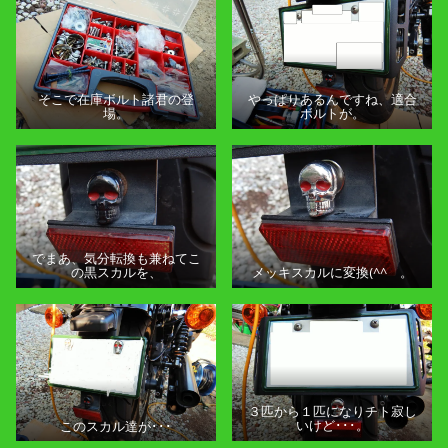
そこで在庫ボルト諸君の登
やっぱりあるんですね、適合
場。
ボルトが。
でまあ、気分転換も兼ねてこ
の黒スカルを、
メッキスカルに変換(^^ゞ。
３匹から１匹になりチト寂し
このスカル達が･･･
いけど･･･。