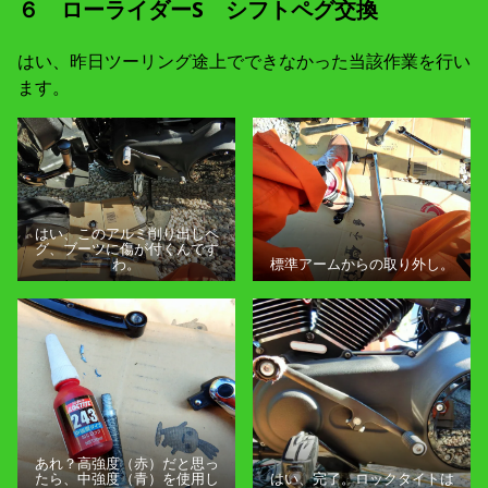
６ ローライダーS シフトペグ交換
はい、昨日ツーリング途上でできなかった当該作業を行い
ます。
はい、このアルミ削り出しペ
グ、ブーツに傷が付くんです
わ。
標準アームからの取り外し。
あれ？高強度（赤）だと思っ
たら、中強度（青）を使用し
はい、完了。ロックタイトは