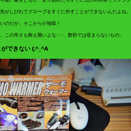
先がしびれてグローブをすぐに外すことができないんだよね。
いのだが、そこからが地獄！
。この辛さも耐え難いよな･･･。数秒では収まらないもの。
きない (;^_^A