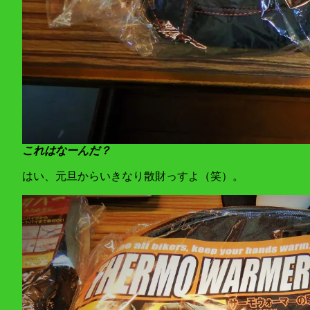
これはなーんだ？
はい、元旦からいきなり散財っすよ（笑）。