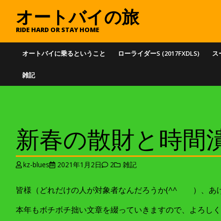
オートバイの旅
RIDE HARD OR STAY HOME
オートバイに乗るということ
ローライダーS (2017FXDLS)
スー
雑記
新春の散財と時間潰し。
kz-blues
2021年1月2日
2
雑記
皆様（どれだけの人が対象者なんだろうか(^^ゞ ）、あ
本年もボチボチ拙い文章を綴っていきますので、よろしくお