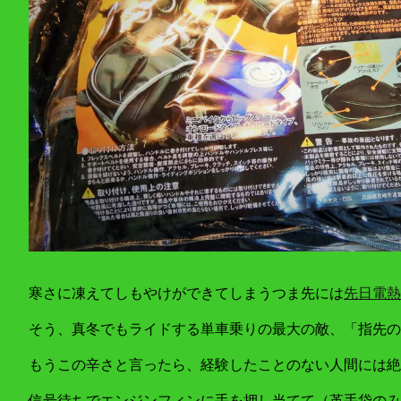
寒さに凍えてしもやけができてしまうつま先には
先日電熱
そう、真冬でもライドする単車乗りの最大の敵、「指先の
もうこの辛さと言ったら、経験したことのない人間には絶
信号待ちでエンジンフィンに手を押し当てて（革手袋のみ