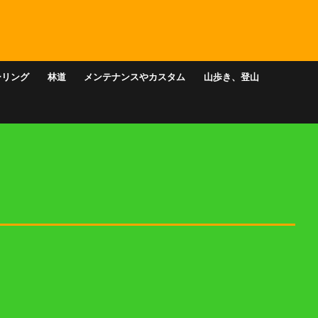
ーリング
林道
メンテナンスやカスタム
山歩き、登山