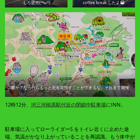
もろ逆光(;^ω^)
coffee break したよ
暖かくなったらもっと北を目指すことができるな。それまで我慢
だ。
12時12分、
JR三河槙原駅付近の閉鎖中駐車場
にINN。
駐車場に入ってローライダーS をトイレ近くに止めた途
端、気温がかなり上がっていることを再認識。もう体中が