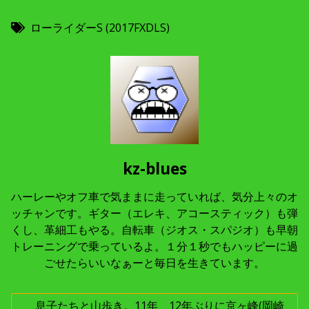
ローライダーS (2017FXDLS)
kz-blues
ハーレーやオフ車で気ままに走っていれば、気分上々のオ
ッチャンです。ギター（エレキ、アコースティック）も弾
くし、革細工もやる。自転車（ジオス・スパジオ）も早朝
トレーニングで乗っているよ。１分１秒でもハッピーに過
ごせたらいいなぁーと毎日を生きています。
投
息子たちと山歩き。11年、12年ぶりに京ヶ峰(岡崎