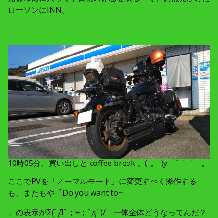
ローソンにINN。
10時05分、買い出しと coffee break 、(-。-)y-゜゜゜ 。
ここでPVを「ノーマルモード」に変更すべく操作する
も、またもや「Do you want to~
」の表示がΣ(ﾟДﾟ；≡；ﾟдﾟ)/ 一体全体どうなってんだ？