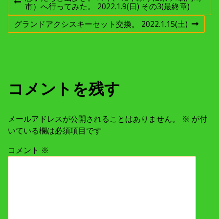
前
市）へ行ってみた。 2022.1.9(日) その3(最終章)
稿
の
投
グランドアクシスキーセット交換。 2022.1.15(土)
次
稿
の
ナ
:
投
稿
ビ
:
ゲ
コメントを残す
ー
メールアドレスが公開されることはありません。
※
が付
シ
いている欄は必須項目です
コメント
※
ョ
ン