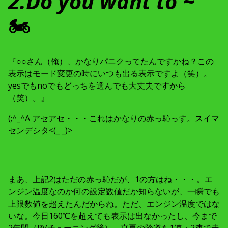
2.Do you want to ~
🏍
『○○さん（俺）、かなりパニクってたんですかね？この
表示はモード変更の時にいつも出る表示ですよ（笑）。
yesでもnoでもどっちを選んでも大丈夫ですから
（笑）。』
(;^_^A アセアセ・・・これはかなりの赤っ恥っす。スイマ
センデシタ<(_ _)>
まあ、上記2はただの赤っ恥だが、1の方はね・・・。エ
ンジン温度なのか何の設定数値だか知らないが、一瞬でも
上限数値を超えたんだからね。ただ、エンジン温度ではな
いな。今日160℃を超えても表示は出なかったし、今まで
2年間（PVチューニング後）、真夏の険道を1速・2速で走