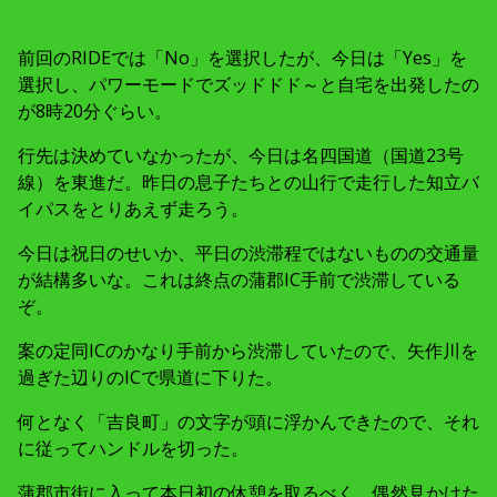
前回のRIDEでは「No」を選択したが、今日は「Yes」を
選択し、パワーモードでズッドドド～と自宅を出発したの
が8時20分ぐらい。
行先は決めていなかったが、今日は名四国道（国道23号
線）を東進だ。昨日の息子たちとの山行で走行した知立バ
イパスをとりあえず走ろう。
今日は祝日のせいか、平日の渋滞程ではないものの交通量
が結構多いな。これは終点の蒲郡IC手前で渋滞している
ぞ。
案の定同ICのかなり手前から渋滞していたので、矢作川を
過ぎた辺りのICで県道に下りた。
何となく「吉良町」の文字が頭に浮かんできたので、それ
に従ってハンドルを切った。
蒲郡市街に入って本日初の休憩を取るべく、偶然見かけた