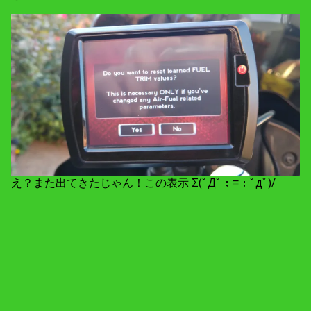
え？また出てきたじゃん！この表示 Σ(ﾟДﾟ；≡；ﾟдﾟ)/