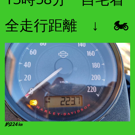
全走行距離 ↓ 🏍
約224㎞