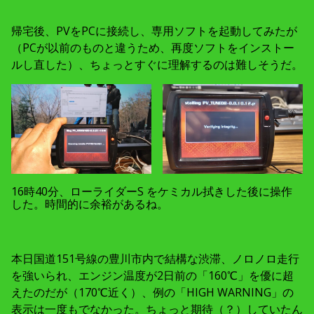
帰宅後、PVをPCに接続し、専用ソフトを起動してみたが
（PCが以前のものと違うため、再度ソフトをインストー
ルし直した）、ちょっとすぐに理解するのは難しそうだ。
16時40分、ローライダーS をケミカル拭きした後に操作
した。時間的に余裕があるね。
本日国道151号線の豊川市内で結構な渋滞、ノロノロ走行
を強いられ、エンジン温度が2日前の「160℃」を優に超
えたのだが（170℃近く）、例の「HIGH WARNING」の
表示は一度もでなかった。ちょっと期待（？）していたん