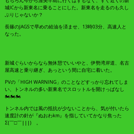
もちろん今から渥美半島に行くはずもなく、すぐ近くの新
城ICから新東名に乗ることにした。新東名を走るのも久し
ぶりじゃないか？
長篠のJAGSで早めの給油を済ませ、13時03分、高速人と
なった。
新城ぐらいからなら無休憩でいいやと、伊勢湾岸道、名古
屋高速と乗り継ぎ、あっという間に自宅に着いた。
PVの「HIGH WARNING」のことなどすっかり忘れてしま
い、トンネルの多い新東名でスロットルを開けっぱなし
🏍🏍🏍
トンネル内では風の抵抗が少ないことから、気が付いたら
速度計の針が『ぬおわkm』を指していてかなり焦った
Σ(￣□￣|||) 。