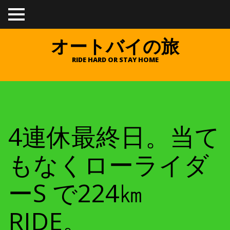
TO
GGL
E
オートバイの旅
ME
NU
RIDE HARD OR STAY HOME
4連休最終日。当て
もなくローライダ
ーS で224㎞
RIDE。