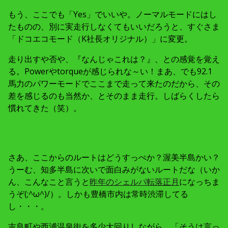
もう、ここでも「Yes」でいいや。ノーマルモードにはし
たものの、別に実走行しなくてもいいだろうと、すぐさま
「ドコエコモード（K社長オリジナル）」に変更。
走り出すや否や、『なんじゃこれは？』、との感覚を覚え
る。Powerやtorqueが感じられな～い！まあ、でも92.1
馬力のパワーモードでここまで走って来たのだから、その
差を感じるのも当然か、とそのまま走行。しばらくしたら
慣れてきた（笑）。
さあ、ここからのルートはどうすっぺか？渥美半島かい？
うーむ、知多半島に次いで面白みがないルートだな（いか
ん、こんなこと言うと
昨年のシェルパ転落正月
になっちま
うぞ(;^ω^)/）。しかも豊橋市内は常時渋滞してる
し・・・。
吉良町や西浦温泉街を多少大回りしながら、「そうは言っ