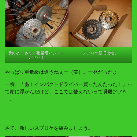
動いた！さすが重量級ハンマー
スプロケ新旧比較。
だぜぃ！
やっぱり重量級は違うねぇー（笑）。一発だったよ。
一瞬、「あ！インパクトドライバー買ったんだった！」っ
て頭に浮かんだけど、ここでは使えないって瞬殺(;^_^A
。
さて、新しいスプロケを組みましょう。