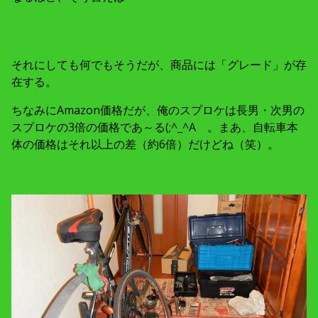
それにしても何でもそうだが、商品には「グレード」が存
在する。
ちなみにAmazon価格だが、俺のスプロケは長男・次男の
スプロケの3倍の価格であ～る(;^_^A 。まあ、自転車本
体の価格はそれ以上の差（約6倍）だけどね（笑）。