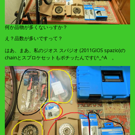
何か品物が多くないっすか？
え？品数が多いですって？
はあ、まあ、私のジオス スパジオ (2011GIOS spazio)の
chainとスプロケセットもポチッたんです(;^_^A 。