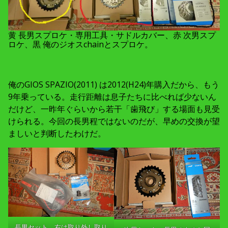
黄 長男スプロケ・専用工具・サドルカバー、赤 次男スプ
ロケ、黒 俺のジオスchainとスプロケ。
俺のGIOS SPAZIO(2011) は2012(H24)年購入だから、もう
9年乗っている。走行距離は息子たちに比べれば少ないん
だけど、一昨年ぐらいから若干「歯飛び」する場面も見受
けられる。今回の長男程ではないのだが、早めの交換が望
ましいと判断したわけだ。
長男セット。右は取り外し取り