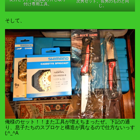
次男セット。長男のものと同
付け専用工具。
じ。
そして、
俺様のセット！！また工具が増えちまったぜ。下記の通
り、息子たちのスプロケと構造が異なるので仕方ないっす
(;^_^A