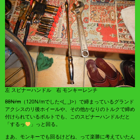
左 スピナーハンドル 右 モンキーレンチ
88N/m
（120N/mでした<(_ _)>）で締まっているグランド
アクシスのリ後ホイールや、その他かなりのトルクで締め
付けられているボルトでも、このスピナーハンドルだと
「するっ
」っと回る。
まあ、モンキーでも回るけどね、って楽勝に考えていたん