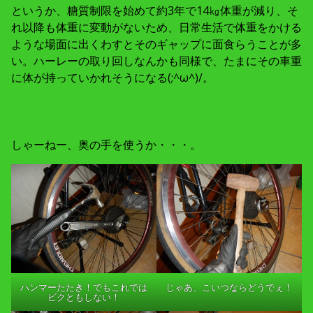
というか、糖質制限を始めて約3年で14㎏体重が減り、そ
れ以降も体重に変動がないため、日常生活で体重をかける
ような場面に出くわすとそのギャップに面食らうことが多
い。ハーレーの取り回しなんかも同様で、たまにその車重
に体が持っていかれそうになる(;^ω^)/。
しゃーねー、奥の手を使うか・・・。
ハンマーたたき！でもこれでは
じゃあ、こいつならどうでぇ！
ビクともしない！