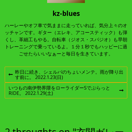
kz-blues
ハーレーやオフ車で気ままに走っていれば、気分上々のオ
ッチャンです。ギター（エレキ、アコースティック）も弾
くし、革細工もやる。自転車（ジオス・スパジオ）も早朝
トレーニングで乗っているよ。１分１秒でもハッピーに過
ごせたらいいなぁーと毎日を生きています。
投
昨日に続き、シェルパのちょいメンテ。雨が降り出
前
す前に。 2022.1.23(日)
稿
の
投
いつもの南伊勢界隈をローライダーSでぶらっと
稿
次
RIDE。 2022.1.29(土)
ナ
:
の
投
稿
ビ
:
ゲ
2 throughts on "玄関ガレー