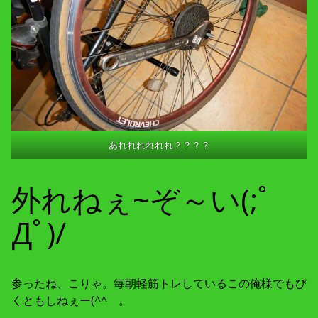
あれれれれれれ？？？？
外れねぇ~ぞ～い(;ﾟ
Дﾟ)/
参ったね、こりゃ。毎朝軽筋トレしているこの俺様でもび
くともしねぇー(^^ゞ。