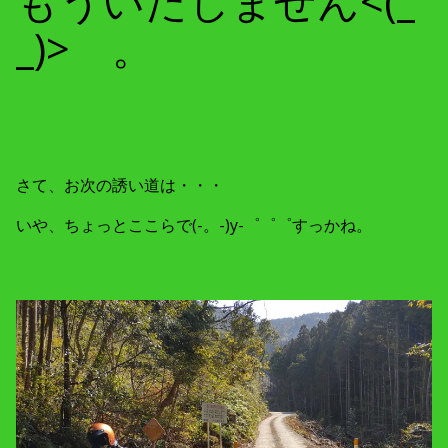
もういたしません<(_
_)> 。
さて、お次の誘い道は・・・
いや、ちょっとここらで(-。-)y-゜゜゜すっかね。