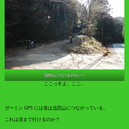
浅間山に行けるのかい？
ここっすよ、ここ。
ガーミン GPS には道は
浅間山
につながっている。
これは頂まで行けるのか？