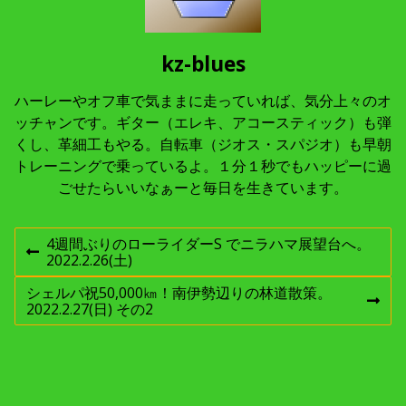
kz-blues
ハーレーやオフ車で気ままに走っていれば、気分上々のオ
ッチャンです。ギター（エレキ、アコースティック）も弾
くし、革細工もやる。自転車（ジオス・スパジオ）も早朝
トレーニングで乗っているよ。１分１秒でもハッピーに過
ごせたらいいなぁーと毎日を生きています。
投
4週間ぶりのローライダーS でニラハマ展望台へ。
前
2022.2.26(土)
稿
の
投
シェルパ祝50,000㎞！南伊勢辺りの林道散策。
稿
次
2022.2.27(日) その2
ナ
:
の
投
稿
ビ
: