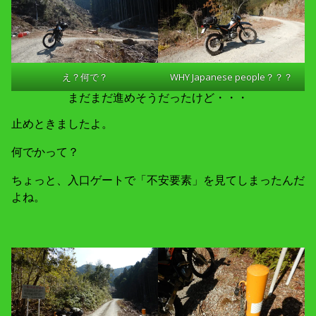
え？何で？
WHY Japanese people？？？
まだまだ進めそうだったけど・・・
止めときましたよ。
何でかって？
ちょっと、入口ゲートで「不安要素」を見てしまったんだ
よね。