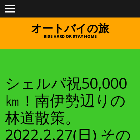
TO
GGL
E
オートバイの旅
ME
NU
RIDE HARD OR STAY HOME
シェルパ祝50,000
㎞！南伊勢辺りの
林道散策。
2022.2.27(日) その