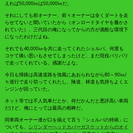
えれば50,000㎞は50,000㎞だ。
それにしても前オーナー、前々オーナーは全くダートを走
らせてないと聞いていたから（オンロードタイヤを履かさ
れていた）、三代目の俺になってからの方が過酷な環境下
になったわけだよね。
それでも40,000㎞を共に走ってくれたシェルパ。何度も
コケて痛い思いもさせてしまったけど、まだ現役バリバリ
で走ってくれている。感謝だよな。
今日も帰路は高速道路を強風にあおられながら80～90㎞/
ｈ巡行で走り切ってくれたし、険道、林道も気持ちよくエ
ンジンが回っていた。
ネット等では不人気車だとか、何だかんだと悪評高い車両
だけど、俺にとっては最高の相棒だ。
同車両オーナー達が口を揃えて言う「シェルパの持病」に
ついても、
シリンダーヘッドカバーガスケットからのオイ