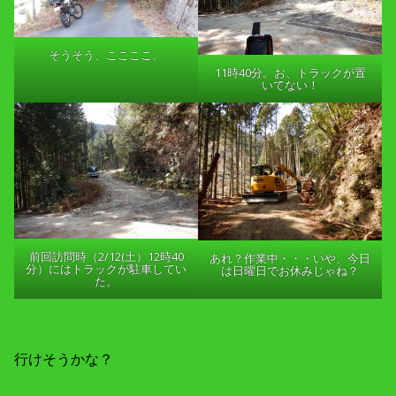
そうそう、ここここ。
11時40分。お、トラックが置
いてない！
前回訪問時（2/12(土）12時40
あれ？作業中・・・いや、今日
分）にはトラックが駐車してい
は日曜日でお休みじゃね？
た。
行けそうかな？