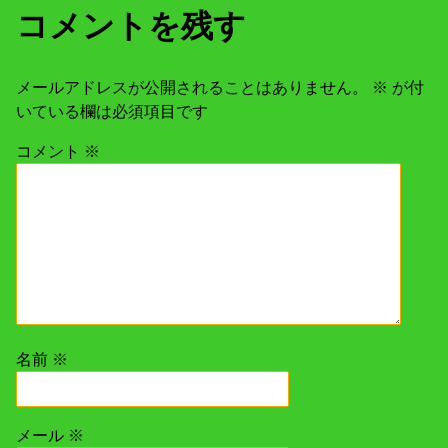
ゲ
コメントを残す
ー
メールアドレスが公開されることはありません。
※
が付
シ
いている欄は必須項目です
ョ
コメント
※
ン
名前
※
メール
※