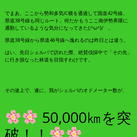
でまあ、ここから勢和多気IC横を通過して国道42号線、
県道38号線も同じルート。何だかもうここ南伊勢界隈に
通勤しているような気分になってきた(;^ω^)/ 。
県道38号線から県道46号線へ逸れるのは昨日とは違う。
はい、先日シェルパで訪れた際、絶賛伐採中で「その先」
に行き損なった林道を目指すわけです。
その途上で、遂に、我がシェルパのオドメーター数が、
50,000㎞を突
破！！