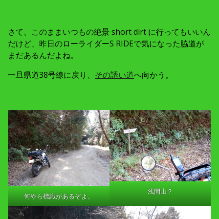
さて、このままいつもの絶景 short dirt に行ってもいいん
だけど、昨日のローライダーS RIDEで気になった脇道が
まだあるんだよね。
一旦県道38号線に戻り、
その誘い道
へ向かう。
浅間山？
何やら標識があるぞよ。