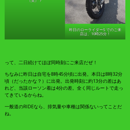
（笑）？
昨日のローライダーS でのご来
店は、10時25分！
って、二日続けてほぼ同時刻にご来店だぜ！
ちなみに昨日は自宅を8時45分頃に出発。本日は8時32分
頃（だったかな？）に出発。出発時刻に約13分の差はあ
れど、当該ローソン着は4分の差。全く同じルートで走っ
てきているからね。
一般道のRIDEなら、排気量や車種は関係ないってことだ
ね。