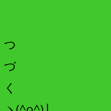
つ
づ
く
ヽ(^o^)丿