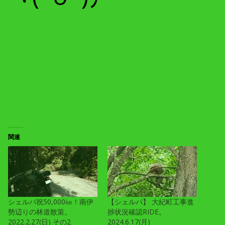
関連
シェルパ祝50,000㎞！南伊
【シェルパ】 大紀町工事進
勢辺りの林道散策。
捗状況確認RIDE。
2022.2.27(日) その2
2024.6.17(月)