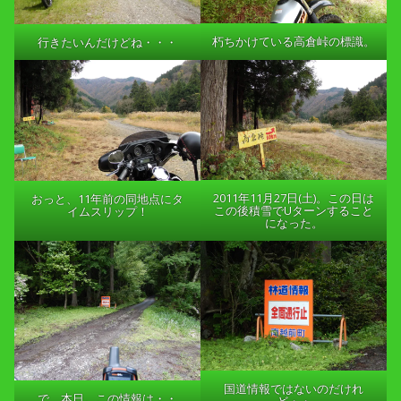
朽ちかけている高倉峠の標識。
行きたいんだけどね・・・
2011年11月27日(土)。この日は
おっと、11年前の同地点にタ
この後積雪でUターンすること
イムスリップ！
になった。
国道情報ではないのだけれ
で、本日。この情報は・・