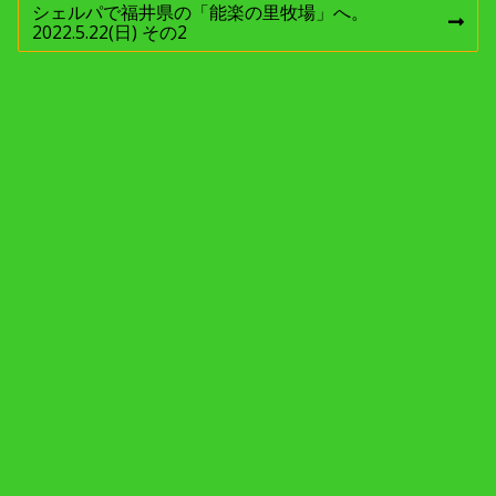
の
稿
シェルパで福井県の「能楽の里牧場」へ。
投
次
2022.5.22(日) その2
稿
の
:
ナ
投
稿
:
ビ
ゲ
コメントを残す
ー
メールアドレスが公開されることはありません。
※
が付
シ
いている欄は必須項目です
コメント
※
ョ
ン