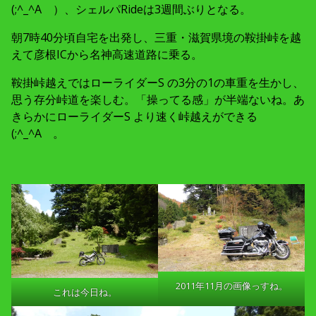
(;^_^A ）、シェルパRideは3週間ぶりとなる。
朝7時40分頃自宅を出発し、三重・滋賀県境の鞍掛峠を越
えて彦根ICから名神高速道路に乗る。
鞍掛峠越えではローライダーS の3分の1の車重を生かし、
思う存分峠道を楽しむ。「操ってる感」が半端ないね。あ
きらかにローライダーS より速く峠越えができる
(;^_^A 。
2011年11月の画像っすね。
これは今日ね。