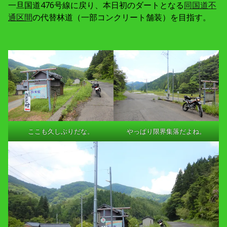
一旦国道476号線に戻り、本日初のダートとなる
同国道不
通区間
の代替林道（一部コンクリート舗装）を目指す。
ここも久しぶりだな。
やっぱり限界集落だよね。