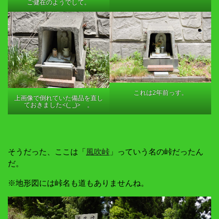
ご健在のようでして。
これは2年前っす。
上画像で倒れていた備品を直し
ておきました<(_ _)> 。
そうだった、ここは「
風吹峠
」っていう名の峠だったん
だ。
※地形図には峠名も道もありませんね。