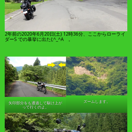
2年前の2020年6月20日(土) 12時36分、ここからローライ
ダーS での暴挙に出た(;^_^A 。
ズームします。
矢印部分をも通過して駆け上が
って行くのよ。