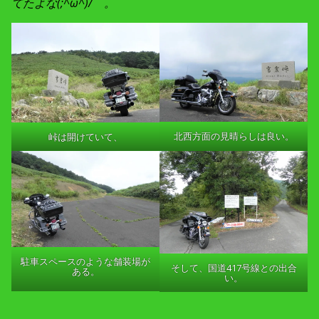
てたよな(;^ω^)/ 。
北西方面の見晴らしは良い。
峠は開けていて、
駐車スペースのような舗装場が
そして、国道417号線との出合
ある。
い。