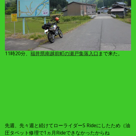
11時20分、
福井県南越前町の瀬戸集落入口
まで来た。
先週、先々週と続けてローライダーS Rideにしたため（油
圧タペット修理で1ヵ月Rideできなかったからね