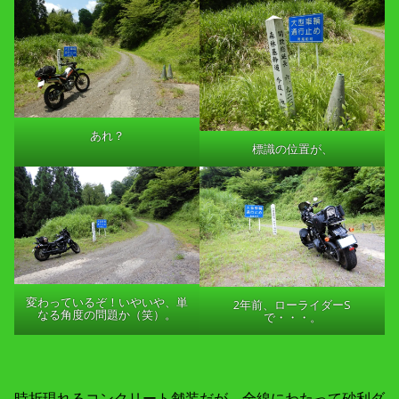
あれ？
標識の位置が、
変わっているぞ！いやいや、単
2年前、ローライダーS
なる角度の問題か（笑）。
で・・・。
時折現れるコンクリート舗装だが、全線にわたって砂利ダ