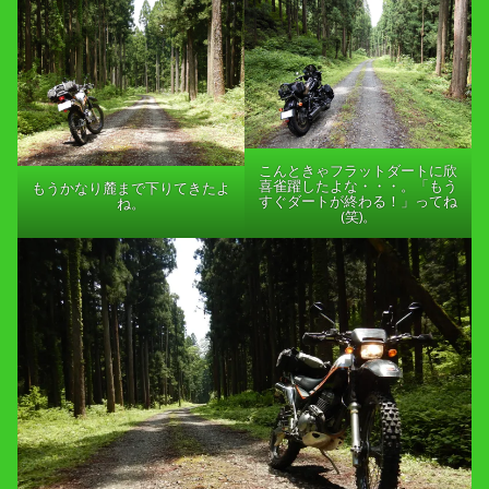
こんときゃフラットダートに欣
喜雀躍したよな・・・。「もう
もうかなり麓まで下りてきたよ
すぐダートが終わる！」ってね
ね。
(笑)。