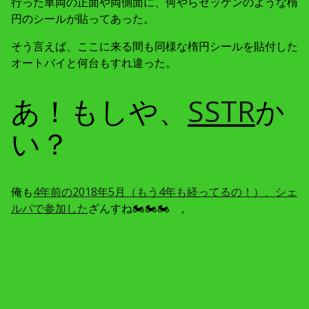
行った車両の正面や両側面に、何やらゼッケンのような楕
円のシールが貼ってあった。
そう言えば、ここに来る間も同様な楕円シールを貼付した
オートバイと何台もすれ違った。
あ！もしや、
SSTR
か
い？
俺も
4年前の2018年5月（もう4年も経ってるの！）、シェ
ルパで参加した
ざんすね🏍🏍🏍 。