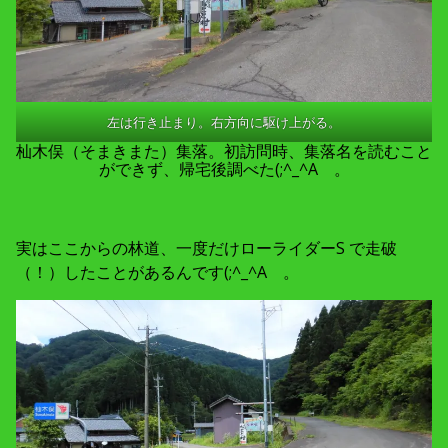
左は行き止まり。右方向に駆け上がる。
杣木俣（そまきまた）集落。初訪問時、集落名を読むこと
ができず、帰宅後調べた(;^_^A 。
実はここからの林道、一度だけローライダーS で走破
（！）したことがあるんです(;^_^A 。