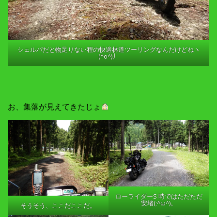
シェルパだと物足りない程の快適林道ツーリングなんだけどねヽ
(^o^)丿
お、集落が見えてきたじょ
ローライダーS 時ではただただ
安堵(;^ω^)。
そうそう、ここだここだ。