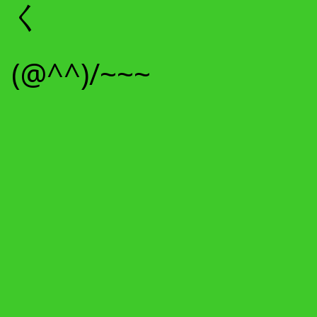
く
(@^^)/~~~