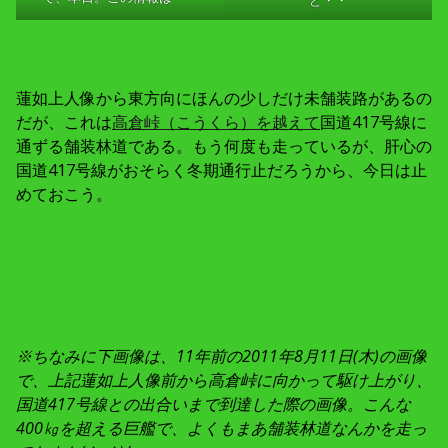
ど・・
蓮如上人像から東方向にほんの少しだけ未舗装路があるの
だが、これは
高倉峠（こうくら）を越えて
国道417号線に
通ずる舗装林道である。もう何度も走っているが、肝心の
国道417号線がおそらく冬期通行止だろうから、今日は止
めておこう。
※ちなみに下画像は、11年前の2011年8月11日(木)の画像
で、上記蓮如上人像前から高倉峠に向かって駆け上がり、
国道417号線との出合いまで到達した際の画像。こんな
400㎏を超える巨艦で、よくもまあ舗装林道なんかを走っ