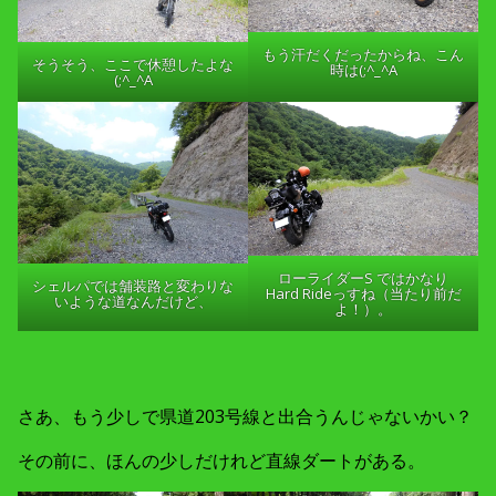
もう汗だくだったからね、こん
そうそう、ここで休憩したよな
時は(;^_^A
(;^_^A
ローライダーS ではかなり
シェルパでは舗装路と変わりな
Hard Rideっすね（当たり前だ
いような道なんだけど、
よ！）。
さあ、もう少しで県道203号線と出合うんじゃないかい？
その前に、ほんの少しだけれど直線ダートがある。