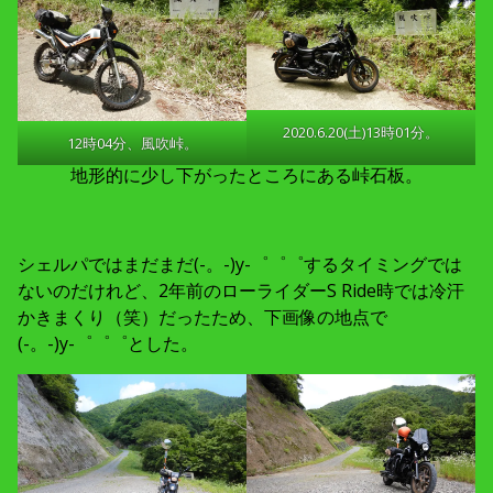
2020.6.20(土)13時01分。
12時04分、風吹峠。
地形的に少し下がったところにある峠石板。
シェルパではまだまだ(-。-)y-゜゜゜するタイミングでは
ないのだけれど、2年前のローライダーS Ride時では冷汗
かきまくり（笑）だったため、下画像の地点で
(-。-)y-゜゜゜とした。