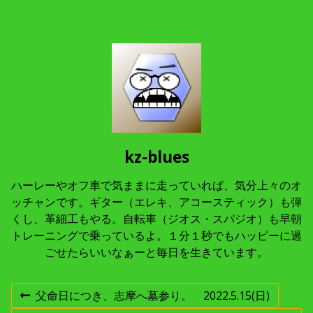
kz-blues
ハーレーやオフ車で気ままに走っていれば、気分上々のオ
ッチャンです。ギター（エレキ、アコースティック）も弾
くし、革細工もやる。自転車（ジオス・スパジオ）も早朝
トレーニングで乗っているよ。１分１秒でもハッピーに過
ごせたらいいなぁーと毎日を生きています。
投
父命日につき、志摩へ墓参り。 2022.5.15(日)
前