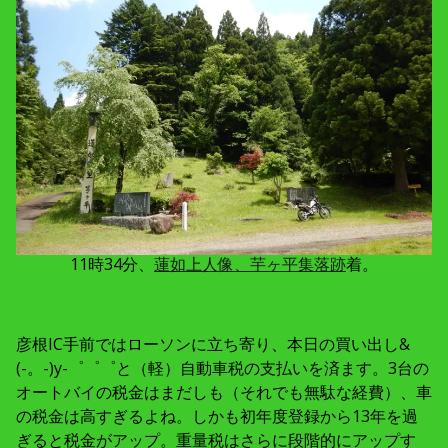
11時34分、
蓮如上人像、芋ヶ平集落跡
着。
彦根IC手前ではローソンに立ち寄り、本日の買い出し&
(-。-)y-゜゜゜と（軽）自動車税の支払いを済ます。3台の
オートバイの税金はまだしも（それでも無駄な経費）、車
の税金は高すぎるよね。しかも初年度登録から13年を過
ぎると税金がアップ。重量税はさらに段階的にアップす