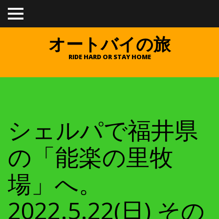
TO
GGL
E
オートバイの旅
ME
NU
RIDE HARD OR STAY HOME
シェルパで福井県
の「能楽の里牧
場」へ。
2022.5.22(日) その