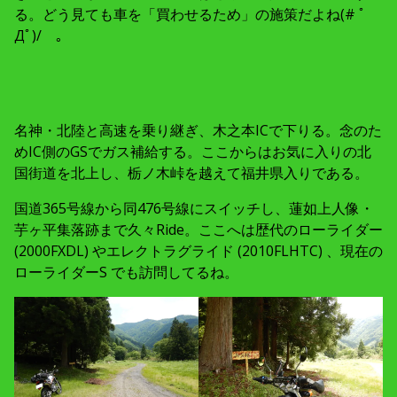
る。どう見ても車を「買わせるため」の施策だよね(# ﾟ
Дﾟ)/ 。
名神・北陸と高速を乗り継ぎ、木之本ICで下りる。念のた
めIC側のGSでガス補給する。ここからはお気に入りの北
国街道を北上し、栃ノ木峠を越えて福井県入りである。
国道365号線から同476号線にスイッチし、蓮如上人像・
芋ヶ平集落跡まで久々Ride。ここへは歴代のローライダー
(2000FXDL) やエレクトラグライド (2010FLHTC) 、現在の
ローライダーS でも訪問してるね。