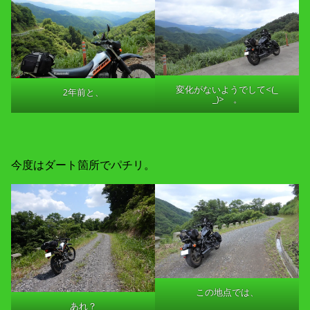
変化がないようでして<(_
2年前と、
_)> 。
今度はダート箇所でパチリ。
この地点では、
あれ？