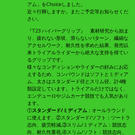
アム」をChoiceしました。
近々行脚しますか。またご予定等お知らせくだ
さい。
『T23 ハイパーグリップ』 素材研究から始ま
り、疲れない形状、滑らないパターン、繊細な
アクセルワーク、耐久性を求めた結果、発売以
来トライアルライダーから絶大な支持を得てい
るグリップです。
様々なコンディションやライダーの好みにお応
えするため、コンパウンドはソフトとミディア
ム、太さはスタンダード径とスリム径、計4種
類設定しています。トライアルだけではなく、
エンデューロやジムカーナ競技でも人気があり
ます。
①
スタンダード/ミディアム
：オールラウンド
に使えます、②スタンダード/ソフト：ツートラ
志向、疲労軽減,③スリム/ミディアム：競技志
向、耐久性重視,④スリム/ソフト：競技志向、