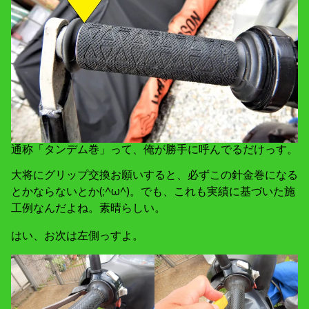
通称「タンデム巻」って、俺が勝手に呼んでるだけっす。
大将にグリップ交換お願いすると、必ずこの針金巻になる
とかならないとか(;^ω^)。でも、これも実績に基づいた施
工例なんだよね。素晴らしい。
はい、お次は左側っすよ。