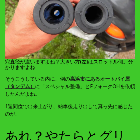
穴直径が違いますよね？大きい方(左)はスロットル側。分
かりますよね
そうこうしている内に、例の
高浜市にあるオートバイ屋
（タンデム）
に「スペシャル整備」とFフォークOHを依頼
したんだよね。
1週間位で出来上がり、納車後走り出して真っ先に感じた
のが、
あれ？やたらとグリ