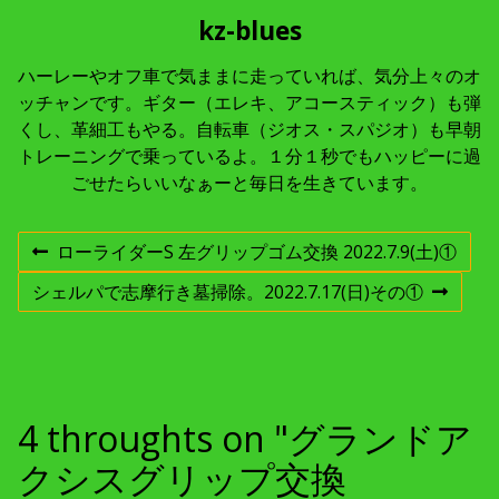
kz-blues
ハーレーやオフ車で気ままに走っていれば、気分上々のオ
ッチャンです。ギター（エレキ、アコースティック）も弾
くし、革細工もやる。自転車（ジオス・スパジオ）も早朝
トレーニングで乗っているよ。１分１秒でもハッピーに過
ごせたらいいなぁーと毎日を生きています。
投
ローライダーS 左グリップゴム交換 2022.7.9(土)①
前
の
稿
シェルパで志摩行き墓掃除。2022.7.17(日)その①
投
次
稿
の
:
投
ナ
稿
:
ビ
4 throughts on "グランドア
ゲ
クシスグリップ交換