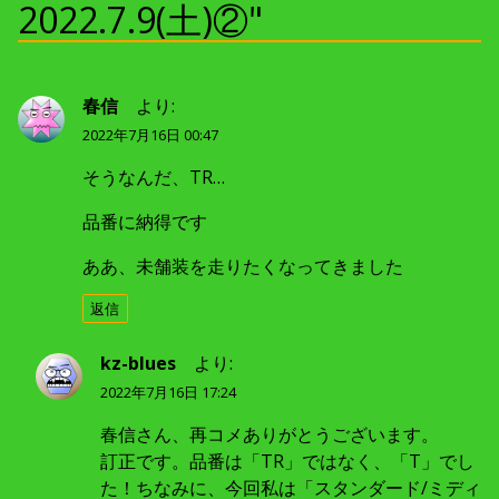
ー
2022.7.9(土)②"
シ
ョ
春信
より:
2022年7月16日 00:47
ン
そうなんだ、TR…
品番に納得です
ああ、未舗装を走りたくなってきました
返信
kz-blues
より:
2022年7月16日 17:24
春信さん、再コメありがとうございます。
訂正です。品番は「TR」ではなく、「T」でし
た！ちなみに、今回私は「スタンダード/ミディ