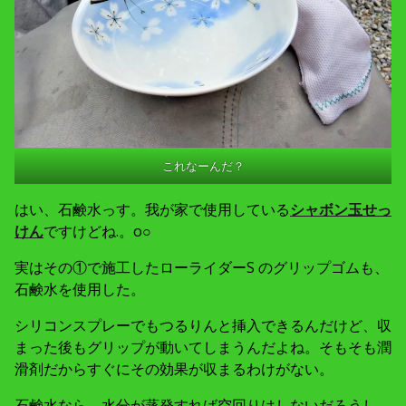
これなーんだ？
はい、石鹸水っす。我が家で使用している
シャボン玉せっ
けん
ですけどね.。o○
実はその①で施工したローライダーS のグリップゴムも、
石鹸水を使用した。
シリコンスプレーでもつるりんと挿入できるんだけど、収
まった後もグリップが動いてしまうんだよね。そもそも潤
滑剤だからすぐにその効果が収まるわけがない。
石鹸水なら、水分が蒸発すれば空回りはしないだろうし、