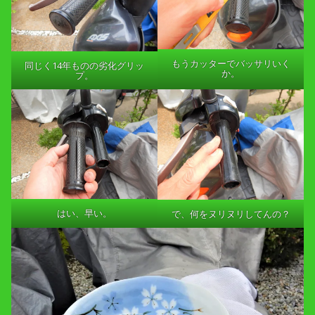
もうカッターでバッサリいく
同じく14年ものの劣化グリッ
か。
プ。
はい、早い。
で、何をヌリヌリしてんの？