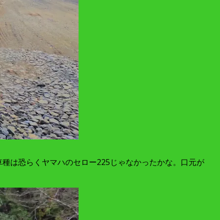
車種は恐らくヤマハのセロー225じゃなかったかな。口元が