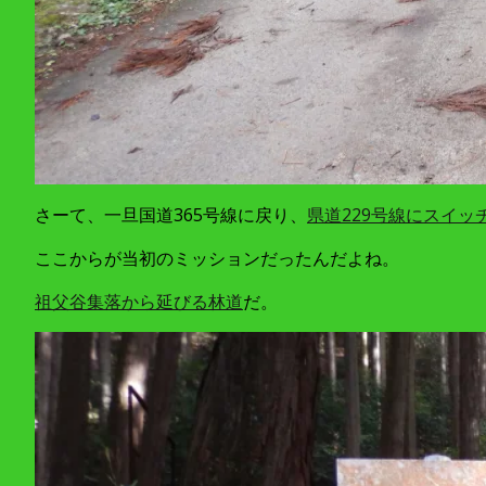
さーて、一旦国道365号線に戻り、
県道229号線にスイッ
ここからが当初のミッションだったんだよね。
祖父谷集落から延びる林道
だ。