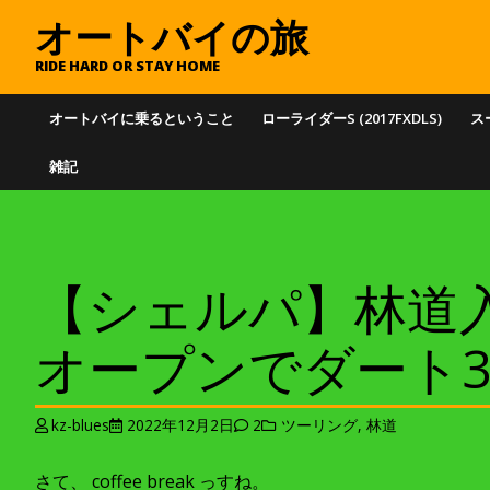
オートバイの旅
RIDE HARD OR STAY HOME
オートバイに乗るということ
ローライダーS (2017FXDLS)
スー
雑記
【シェルパ】林道
オープンでダート30k
kz-blues
2022年12月2日
2
ツーリング
,
林道
さて、 coffee break っすね。