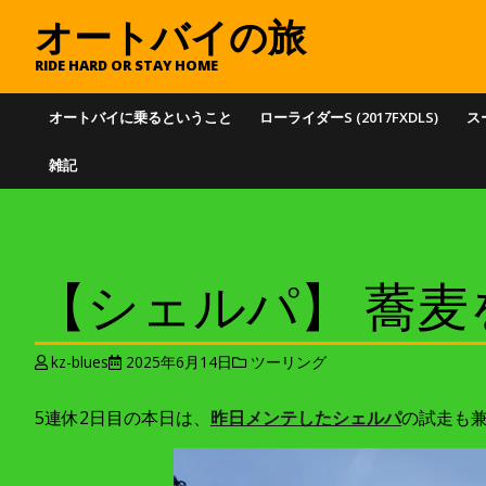
オートバイの旅
RIDE HARD OR STAY HOME
オートバイに乗るということ
ローライダーS (2017FXDLS)
スー
雑記
【シェルパ】 蕎麦を
kz-blues
2025年6月14日
ツーリング
5連休2日目の本日は、
昨日メンテしたシェルパ
の試走も兼