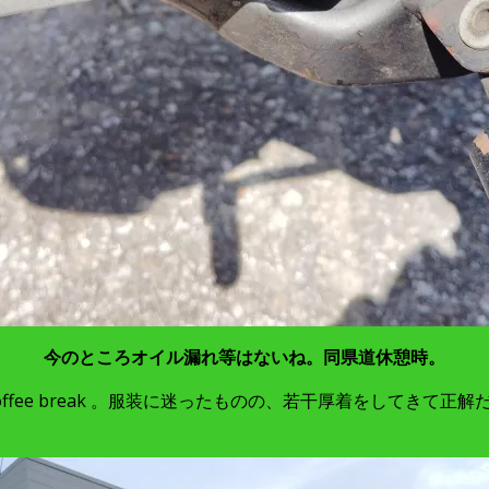
今のところオイル漏れ等はないね。同県道休憩時。
coffee break 。服装に迷ったものの、若干厚着をしてきて