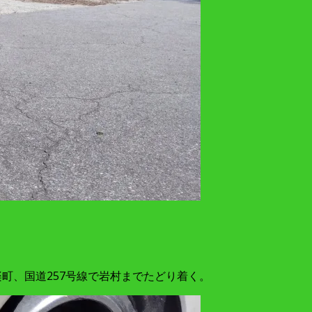
町、国道257号線で岩村までたどり着く。