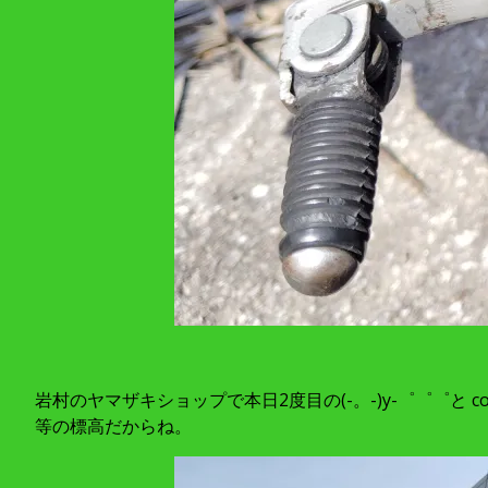
岩村のヤマザキショップで本日2度目の(-。-)y-゜゜゜と 
等の標高だからね。