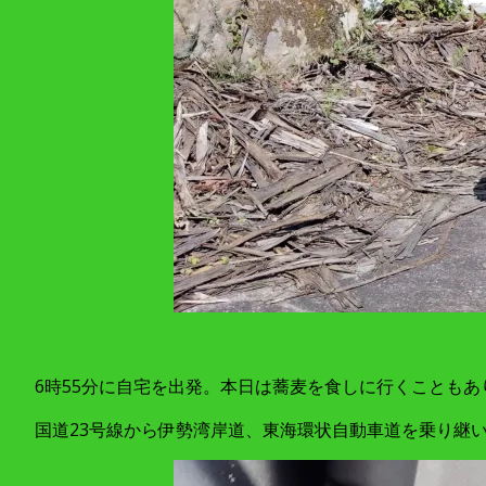
6時55分に自宅を出発。本日は蕎麦を食しに行くことも
国道23号線から伊勢湾岸道、東海環状自動車道を乗り継い