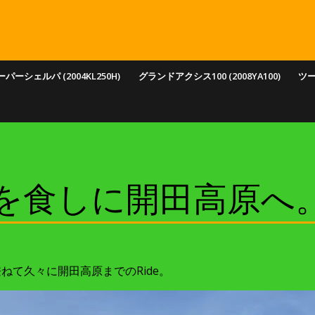
パーシェルパ (2004KL250H)
グランドアクシス100 (2008YA100)
ツ
食しに開田高原へ。202
ねて久々に開田高原までのRide。