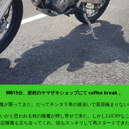
9時15分、岩村のヤマザキショップにて coffee break 。
魔が襲ってきた。だってチンタラ車の後追いで退屈極まりない移動（
いかと思われる程の睡魔が押し寄せて来た。しかしLUCKYな
の定睡魔も立ち去ってくれ、頭もスッキリして再スタートでき