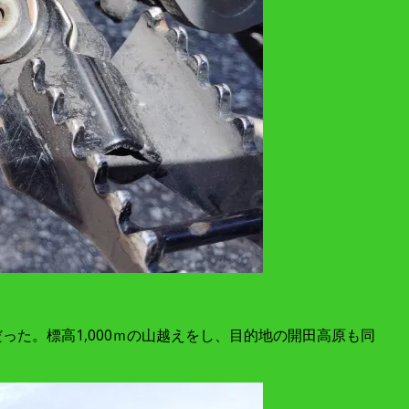
正解だった。標高1,000ｍの山越えをし、目的地の開田高原も同