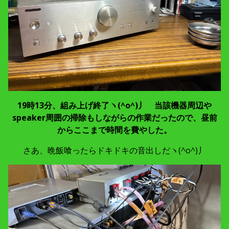
19時13分、組み上げ終了ヽ(^o^)丿 当該機器周辺や
speaker周囲の掃除もしながらの作業だったので、昼前
からここまで時間を費やした。
さあ、晩飯喰ったらドキドキの音出しだヽ(^o^)丿