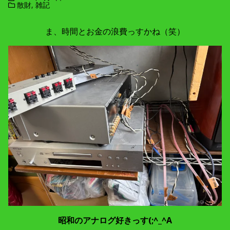
散財
,
雑記
ま、時間とお金の浪費っすかね（笑）
昭和のアナログ好きっす(;^_^A