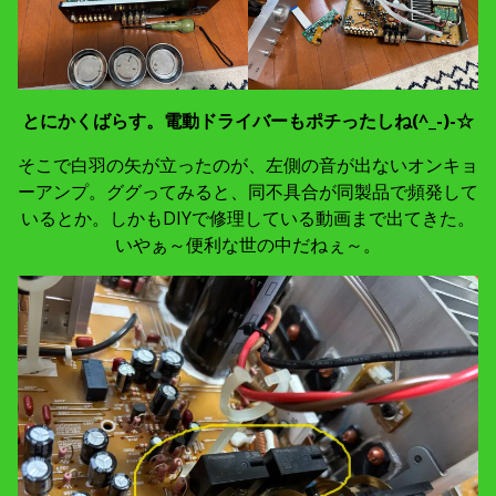
とにかくばらす。電動ドライバーもポチったしね(^_-)-☆
そこで白羽の矢が立ったのが、左側の音が出ないオンキョ
ーアンプ。ググってみると、同不具合が同製品で頻発して
いるとか。しかもDIYで修理している動画まで出てきた。
いやぁ～便利な世の中だねぇ～。