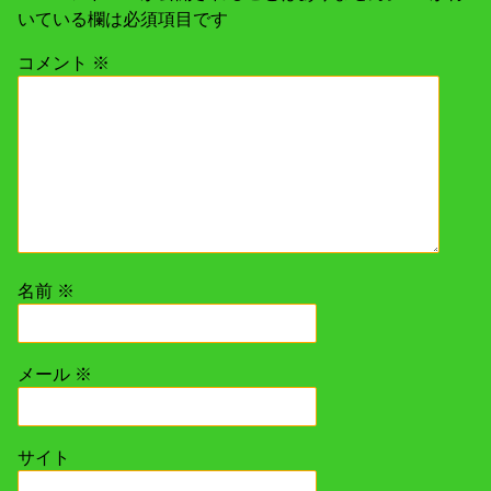
シ
いている欄は必須項目です
ョ
コメント
※
ン
名前
※
メール
※
サイト