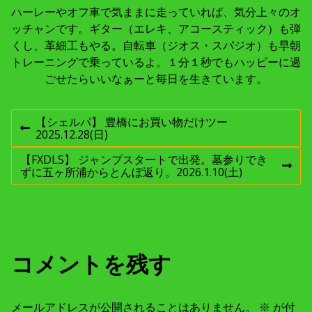
ハーレーやオフ車で気ままに走っていれば、気分上々のオ
ッチャンです。ギター（エレキ、アコースティック）も弾
くし、革細工もやる。自転車（ジオス・スパジオ）も早朝
トレーニングで乗っているよ。１分１秒でもハッピーに過
ごせたらいいなぁーと毎日を生きています。
投
【シェルパ】 豊橋にお買い物だけツー
前
2025.12.28(日)
稿
の
投
【FXDLS】 ジャンプスタートで出発。墓参りでき
稿
次
ずに五ヶ所浦からとんぼ返り。2026.1.10(土)
ナ
:
の
投
稿
ビ
:
ゲ
コメントを残す
ー
メールアドレスが公開されることはありません。
※
が付