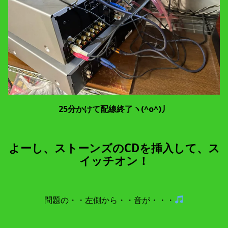
25分かけて配線終了ヽ(^o^)丿
よーし、ストーンズのCDを挿入して、ス
イッチオン！
問題の・・左側から・・音が・・・