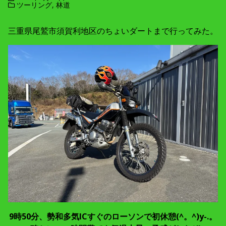
ツーリング
,
林道
三重県尾鷲市須賀利地区のちょいダートまで行ってみた。
9時50分、勢和多気ICすぐのローソンで初休憩(^。^)y-.。