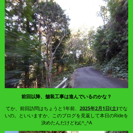
前回以降、舗装工事は進んでいるのかな？
てか、前回訪問はちょうと1年前、
2025年2月1日(土)
でな
いの。といいますか、このブログを見返して本日のRideを
決めたんだけどね(;^_^A