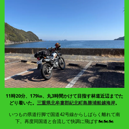
11時20分、179㎞、丸3時間かけて目指す林道近辺までた
どり着いた。
三重県北牟婁郡紀北町島勝浦船越海岸
。
いつもの県道行脚で国道42号線からしばらく離れて南
下。再度同国道と合流して快調に飛ばす🏍🏍🏍