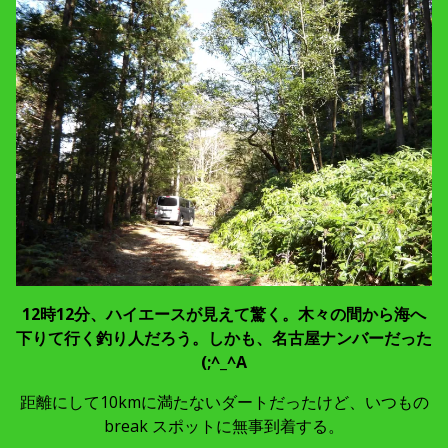
12時12分、ハイエースが見えて驚く。木々の間から海へ
下りて行く釣り人だろう。しかも、名古屋ナンバーだった
(;^_^A
距離にして10kmに満たないダートだったけど、いつもの
break スポットに無事到着する。