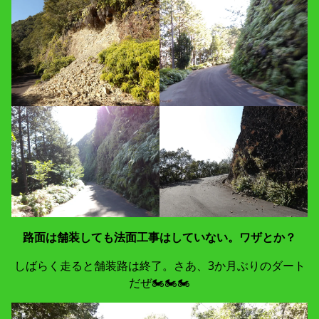
路面は舗装しても法面工事はしていない。ワザとか？
しばらく走ると舗装路は終了。さあ、3か月ぶりのダート
だぜ🏍🏍🏍