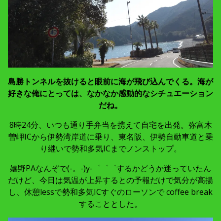
島勝トンネルを抜けると眼前に海が飛び込んでくる。海が
好きな俺にとっては、なかなか感動的なシチュエーション
だね。
8時24分、いつも通り手弁当を携えて自宅を出発。弥富木
曽岬ICから伊勢湾岸道に乗り、東名阪、伊勢自動車道と乗
り継いで勢和多気ICまでノンストップ。
嬉野PAなんぞで(-。-)y-゜゜゜するかどうか迷っていたん
だけど、今日は気温が上昇するとの予報だけで気分が高揚
し、休憩lessで勢和多気ICすぐのローソンで coffee break
することとした。