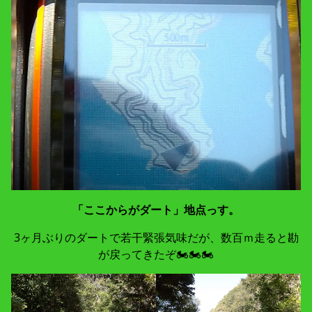
「ここからがダート」地点っす。
3ヶ月ぶりのダートで若干緊張気味だが、数百ｍ走ると勘
が戻ってきたぞ🏍🏍🏍