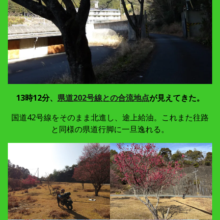
13時12分、
県道202号線との合流地点
が見えてきた。
国道42号線をそのまま北進し、途上給油。これまた往路
と同様の県道行脚に一旦逸れる。