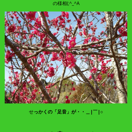
の様相(;^_^A
せ
っかくの「足音」が・・＿|￣|○