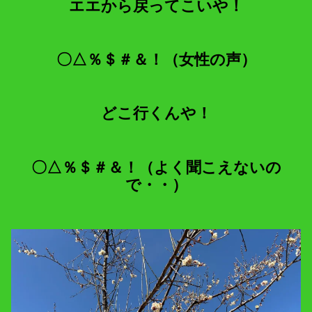
エエから戻ってこいや！
〇△％＄＃＆！（女性の声）
どこ行くんや！
〇△％＄＃＆！（よく聞こえないの
で・・）