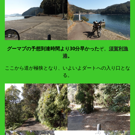
グーマプの予想到達時間より30分早かった
ぞ。
須賀利漁
港
。
ここから道が極狭となり、いよいよダートへの入り口とな
る。