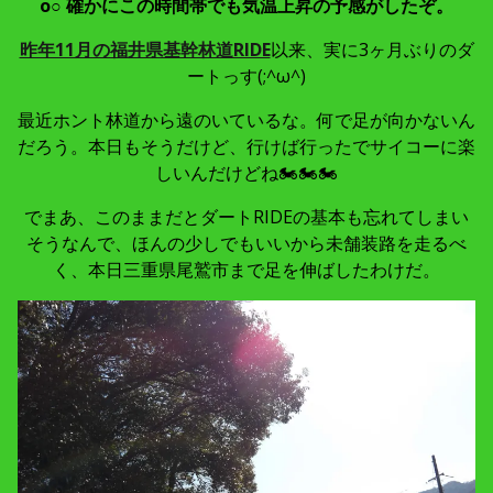
o○
確かにこの時間帯でも気温上昇の予感がしたぞ。
昨年11月の福井県基幹林道RIDE
以来、実に3ヶ月ぶりのダ
ートっす(;^ω^)
最近ホント林道から遠のいているな。何で足が向かないん
だろう。本日もそうだけど、行けば行ったでサイコーに楽
しいんだけどね🏍🏍🏍
でまあ、このままだとダートRIDEの基本も忘れてしまい
そうなんで、ほんの少しでもいいから未舗装路を走るべ
く、本日三重県尾鷲市まで足を伸ばしたわけだ。