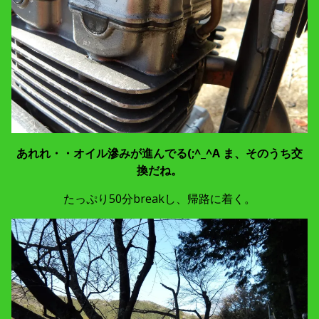
あれれ・・オイル滲みが進んでる(;^_^A
ま、そのうち交
換だね。
たっぷり50分breakし、帰路に着く。