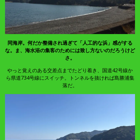
同海岸。何だか整備され過ぎて「人工的な浜」感がする
な。ま、海水浴の集客のためには致し方ないのだろうけど
さ。
やっと覚えのある交差点までたどり着き、国道42号線か
ら県道734号線にスイッチ。トンネルを抜ければ島勝浦集
落だ。