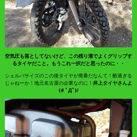
空気圧も落としてないけど、この残り溝でよくグリップす
るタイヤだこと。もうこれ一択だと思ったのに・・
シェルパサイズのこの後タイヤが廃番だなんて！酷過ぎる
じゃねーか！地元名古屋の企業なのに！
井上タイヤさんよ
(# ﾟДﾟ)/