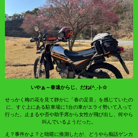
いやぁ～春遠からじ、だね(^_-)-☆
せっかく梅の花を見て静かに「春の足音」を感じていたの
に、すぐ上にある駐車場に1台の車がエライ勢いて入って
行った。止まるや否や助手席から女性が飛び出し、何やら
叫んでいるようだった。
え？事件かよ？と咄嗟に推測したが、どうやら痴話ゲンカ