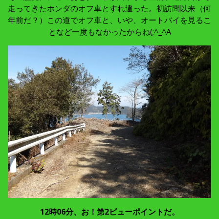
走ってきたホンダのオフ車とすれ違った。初訪問以来（何
年前だ？）この道でオフ車と、いや、オートバイを見るこ
となど一度もなかったからね(;^_^A
12時06分、お！第2ビューポイントだ。