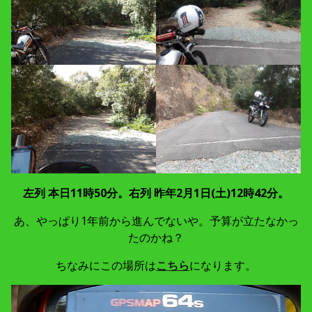
左列 本日11時50分。右列 昨年2月1日(土)12時42分。
あ、やっぱり1年前から進んでないや。予算が立たなかっ
たのかね？
ちなみにこの場所は
こちら
になります。