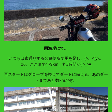
同海岸にて。
いつもは素通りする公衆便所で用を足し、(^。^)y-.。
o○。ここまで179km、丸3時間か(;^_^A
再スタートはグローブを換えてダートに備える。あのダー
トまであと数kmだぞ。