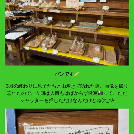
パンです
3月の終わり
に息子たちと山歩きで訪れた際、画像を撮り
忘れたので、今回は人目もはばからず激写
って、ただ
シャッターを押しただけなんだけどね(;^_^A