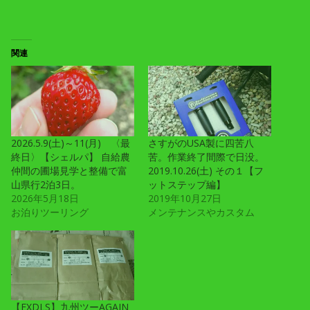
関連
2026.5.9(土)～11(月) 〈最
さすがのUSA製に四苦八
終日〉【シェルパ】 自給農
苦。作業終了間際で日没。
仲間の圃場見学と整備で富
2019.10.26(土) その１【フ
山県行2泊3日。
ットステップ編】
2026年5月18日
2019年10月27日
お泊りツーリング
メンテナンスやカスタム
【FXDLS】九州ツーAGAIN