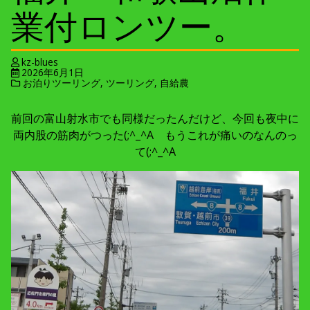
業付ロンツー。
kz-blues
2026年6月1日
お泊りツーリング
,
ツーリング
,
自給農
前回の富山射水市でも同様だったんだけど、今回も夜中に
両内股の筋肉がつった(;^_^A もうこれが痛いのなんのっ
て(;^_^A