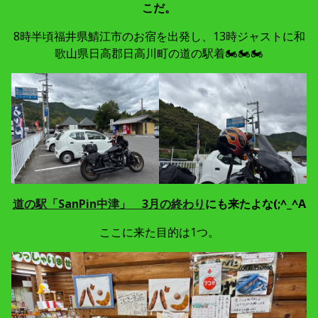
こだ。
8時半頃福井県鯖江市のお宿を出発し、13時ジャストに和
歌山県日高郡日高川町の道の駅着🏍🏍🏍
道の駅「SanPin中津」
3月の終わり
にも来たよな(;^_^A
ここに来た目的は1つ。