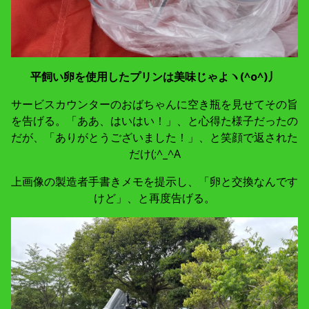
平飼い卵を使用したプリンは美味じゃよヽ(^o^)丿
サービスカウンターのおばちゃんに空き瓶を見せてその旨
を告げる。「ああ、はいはい！」、と心得た様子だったの
だが、「ありがとうございました！」、と笑顔で返された
だけ(;^_^A
上画像の製造者手書きメモを提示し、「卵と交換なんです
けど」、と再度告げる。