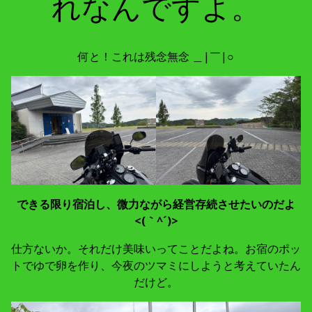
れなんですよ。
何と！これは残念無念 ＿|￣|○
できる限り宿泊し、微力ながら経営存続させたいのだよ
<(｀^´)>
仕方ないか。それだけ美味いってことだよね。お宿のポッ
トでゆで卵を作り、今夜のツマミにしようと考えていたん
だけど。