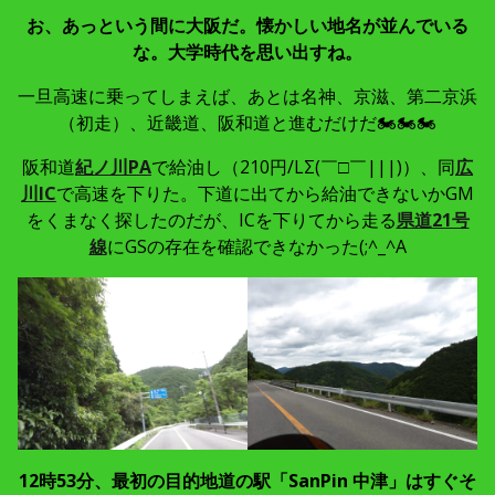
お、あっという間に大阪だ。懐かしい地名が並んでいる
な。大学時代を思い出すね。
一旦高速に乗ってしまえば、あとは名神、京滋、第二京浜
（初走）、近畿道、阪和道と進むだけだ🏍🏍🏍
阪和道
紀ノ川PA
で給油し（210円/LΣ(￣□￣|||)）、同
広
川IC
で高速を下りた。下道に出てから給油できないかGM
をくまなく探したのだが、ICを下りてから走る
県道21号
線
にGSの存在を確認できなかった(;^_^A
12時53分、最初の目的地道の駅「SanPin 中津」はすぐそ