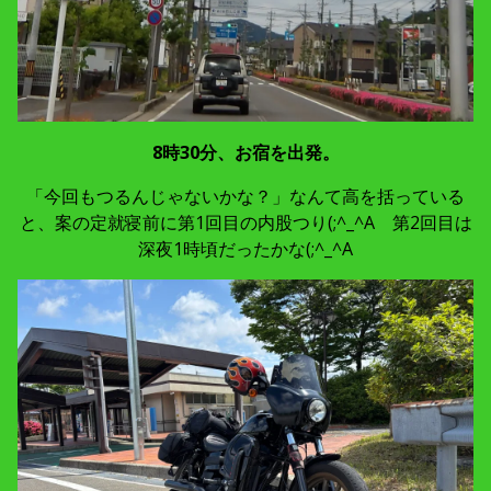
8時30分、お宿を出発。
「今回もつるんじゃないかな？」なんて高を括っている
と、案の定就寝前に第1回目の内股つり(;^_^A 第2回目は
深夜1時頃だったかな(;^_^A