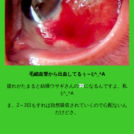
毛細血管から出血してるぅ～(;^_^A
疲れがたまると結構ウサギさんの
になるんですよ、私
(;^_^A
ま、2～3日もすれば自然吸収されていくので心配ないん
だけどさ。