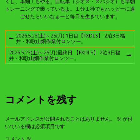
くし、革細工もやる。自転車（ジオス・スパジオ）も早朝
トレーニングで乗っているよ。１分１秒でもハッピーに過
ごせたらいいなぁーと毎日を生きています。
投
2026.5.23(土)～25(月) 1日目【FXDLS】 2泊3日福
前
井・和歌山畑作業付ロンツー。
稿
の
投
2026.5.23(土)～25(月)最終日 【FXDLS】 2泊3日福
稿
次
井・和歌山畑作業付ロンツー。
ナ
:
の
投
稿
ビ
:
ゲ
コメントを残す
ー
メールアドレスが公開されることはありません。
※
が付
シ
いている欄は必須項目です
ョ
コメント
※