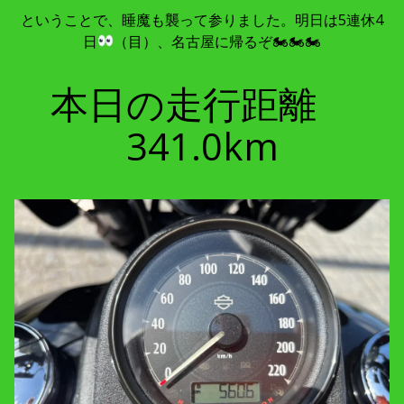
ということで、睡魔も襲って参りました。明日は5連休4
日
（目）、名古屋に帰るぞ🏍🏍🏍
本日の走行距離
341.0km