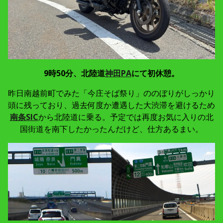
9時50分、北陸道
神田PA
にて初休憩。
昨日南越前町でみた「今庄そば祭り」ののぼりがしっかり
頭に残っており、過去何度か遭遇した大渋滞を避けるため
南条SIC
から北陸道に乗る。予定では再度お気に入りの北
国街道を南下したかったんだけど、仕方あるまい。