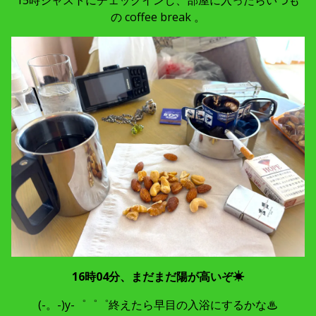
の coffee break 。
16時04分、まだまだ陽が高いぞ☀
(-。-)y-゜゜゜終えたら早目の入浴にするかな♨