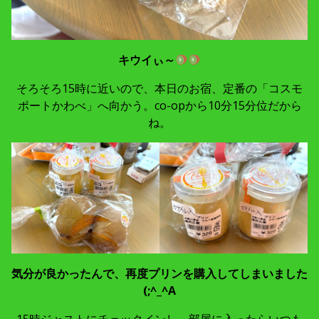
キウイぃ～
そろそろ15時に近いので、本日のお宿、定番の「コスモ
ポートかわべ」へ向かう。co-opから10分15分位だから
ね。
気分が良かったんで、再度プリンを購入してしまいました
(;^_^A
15時ジャストにチェックインし、部屋に入ったらいつも