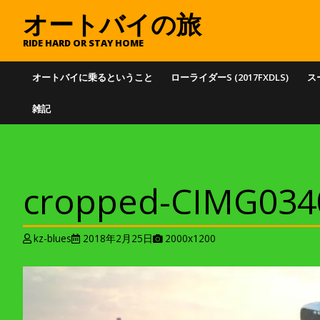
オートバイの旅
RIDE HARD OR STAY HOME
オートバイに乗るということ
ローライダーS (2017FXDLS)
スー
雑記
cropped-CIMG034
A
kz-blues
2018年2月25日
2000x1200
t
t
a
c
h
m
e