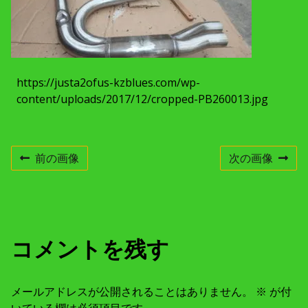
c
h
m
e
n
t
r
https://justa2ofus-kzblues.com/wp-
e
s
content/uploads/2017/12/cropped-PB260013.jpg
o
l
u
t
i
o
前の画像
次の画像
n
コメントを残す
メールアドレスが公開されることはありません。
※
が付