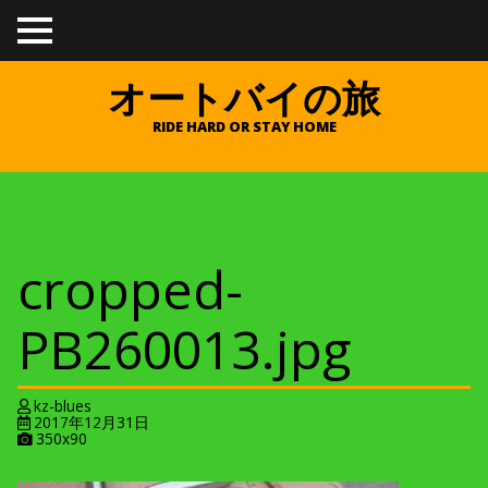
TO
GGL
E
オートバイの旅
ME
NU
RIDE HARD OR STAY HOME
cropped-
PB260013.jpg
kz-blues
2017年12月31日
A
350x90
t
t
a