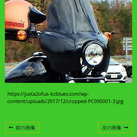
c
h
m
e
n
t
r
e
s
o
l
u
t
i
o
n
https://justa2ofus-kzblues.com/wp-
content/uploads/2017/12/cropped-PC090001-3.jpg
前の画像
次の画像