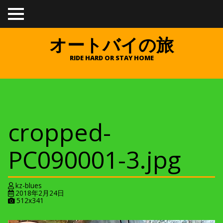
TO
GGL
E
オートバイの旅
ME
NU
RIDE HARD OR STAY HOME
cropped-
PC090001-3.jpg
kz-blues
2018年2月24日
A
512x341
t
t
a