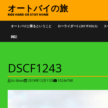
オートバイの旅
RIDE HARD OR STAY HOME
オートバイに乗るということ
ローライダーS (2017FXDLS)
スー
雑記
DSCF1243
A
kz-blues
2018年12月11日
1024x768
t
t
a
c
h
m
e