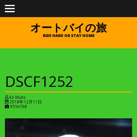
TO
GGL
E
オートバイの旅
ME
NU
RIDE HARD OR STAY HOME
DSCF1252
kz-blues
2018年12月11日
A
955x768
t
t
a
c
h
m