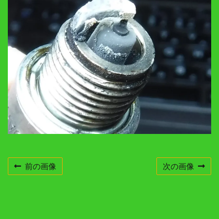
e
n
t
r
e
s
o
l
u
t
i
o
n
前の画像
次の画像