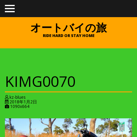
TO
GGL
E
オートバイの旅
ME
NU
RIDE HARD OR STAY HOME
KIMG0070
kz-blues
2018年1月2日
A
1090x664
t
t
a
c
h
m