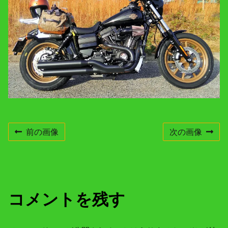
e
n
t
r
e
s
o
l
u
t
i
o
n
前の画像
次の画像
コメントを残す