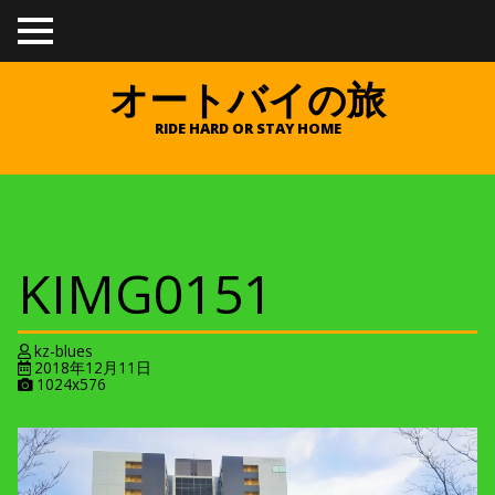
TO
GGL
E
オートバイの旅
ME
NU
RIDE HARD OR STAY HOME
KIMG0151
kz-blues
2018年12月11日
A
1024x576
t
t
a
c
h
m