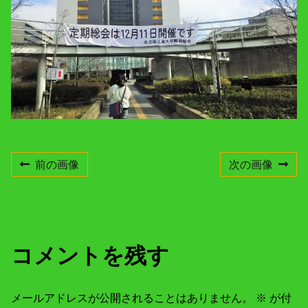
e
n
t
r
e
s
o
l
u
t
i
o
n
前の画像
次の画像
コメントを残す
メールアドレスが公開されることはありません。
※
が付