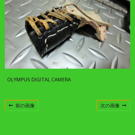
c
h
m
e
n
t
r
e
s
o
l
u
t
i
o
n
OLYMPUS DIGITAL CAMERA
前の画像
次の画像