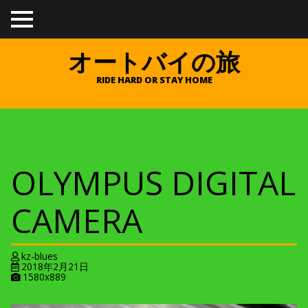
TO
GGL
E
オートバイの旅
ME
NU
RIDE HARD OR STAY HOME
OLYMPUS DIGITAL
CAMERA
kz-blues
2018年2月21日
A
1580x889
t
t
a