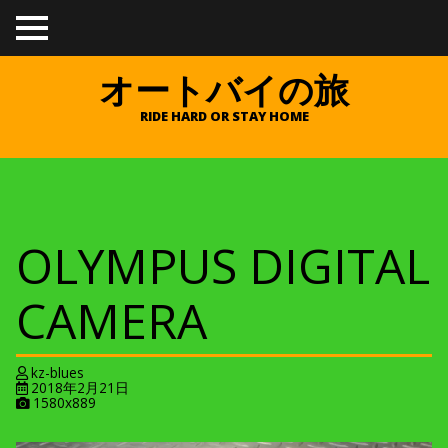
TO
GGL
E
オートバイの旅
ME
NU
RIDE HARD OR STAY HOME
OLYMPUS DIGITAL
CAMERA
kz-blues
2018年2月21日
A
1580x889
t
t
a