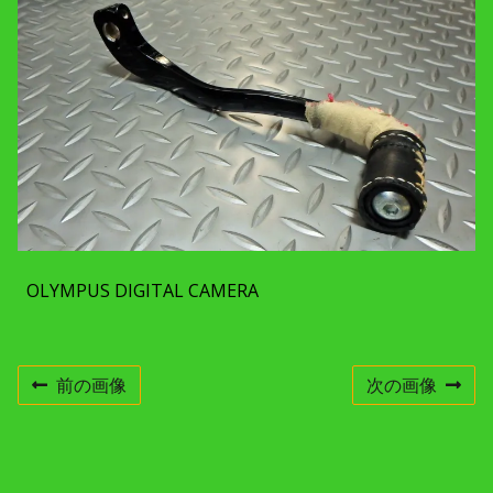
c
h
m
e
n
t
r
e
s
o
l
u
t
i
o
n
OLYMPUS DIGITAL CAMERA
前の画像
次の画像