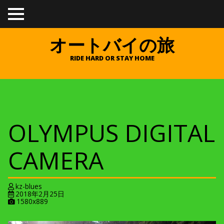
TO
GGL
E
オートバイの旅
ME
NU
RIDE HARD OR STAY HOME
OLYMPUS DIGITAL
CAMERA
kz-blues
2018年2月25日
A
1580x889
t
t
a