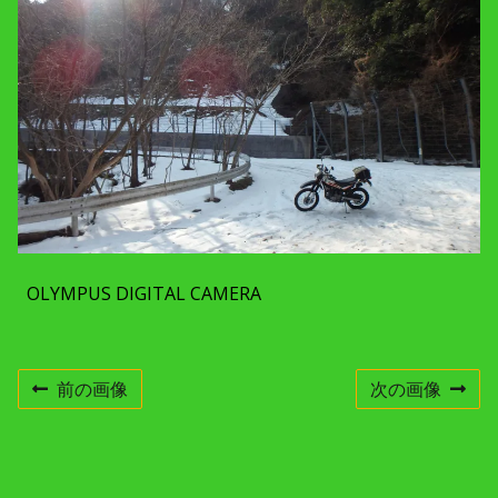
c
h
m
e
n
t
r
e
s
o
l
u
t
i
o
n
OLYMPUS DIGITAL CAMERA
前の画像
次の画像