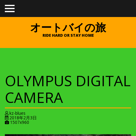
TO
GGL
E
オートバイの旅
ME
NU
RIDE HARD OR STAY HOME
OLYMPUS DIGITAL
CAMERA
kz-blues
2018年2月3日
A
1507x960
t
t
a