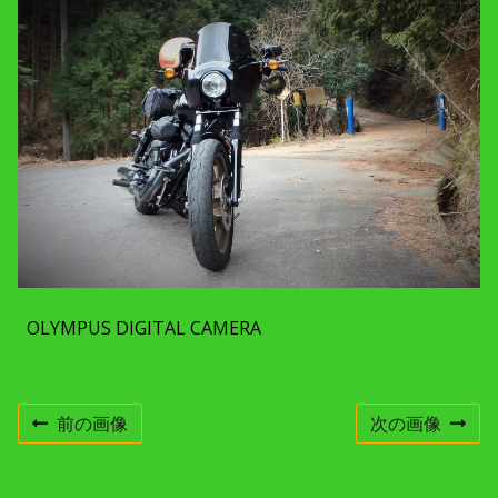
c
h
m
e
n
t
r
e
s
o
l
u
t
i
o
n
OLYMPUS DIGITAL CAMERA
前の画像
次の画像