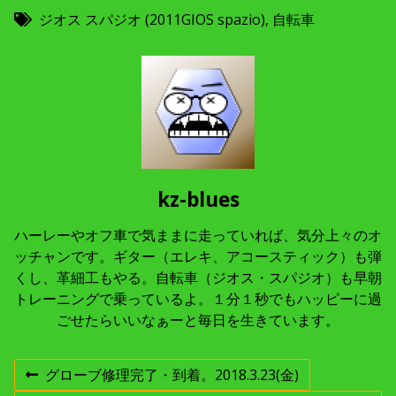
ジオス スパジオ (2011GIOS spazio)
,
自転車
kz-blues
ハーレーやオフ車で気ままに走っていれば、気分上々のオ
ッチャンです。ギター（エレキ、アコースティック）も弾
くし、革細工もやる。自転車（ジオス・スパジオ）も早朝
トレーニングで乗っているよ。１分１秒でもハッピーに過
ごせたらいいなぁーと毎日を生きています。
投
グローブ修理完了・到着。2018.3.23(金)
前