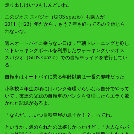
走り出しはいつもしんどいね。
このジオス スパジオ（GIOS spazio）も購入が
2011（H23）年だから，もう７年も経ってるの？信じら
れないな。
週末オートバイに乗らない日は，早朝トレーニングと称し
てトレッキングポールを利用したウォーキングかジオス
スパジオ（GIOS spazio）での自転車ライドを敢行してい
る。
自転車はオートバイに乗る年齢以前は一番の趣味だった。
小学校４年生の頃にはパンク修理ぐらいなら自分でやって
いて，友達の父親の自転車のパンクを修理したらエラく驚
かれた記憶があるよ。
「なんだ。こいつ自転車屋の息子か！？」ってね。
というか，褒められたのは嬉しかったけど，「大人ならパ
ンク修理くらいできないのか？」って少々馬鹿にしたよう