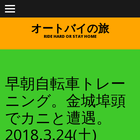
TO
GGL
E
オートバイの旅
ME
NU
RIDE HARD OR STAY HOME
早朝自転車トレー
ニング。金城埠頭
でカニと遭遇。
2018.3.24(土)