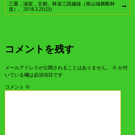
の
稿
三重，滋賀，京都。林道三国越線（南山城横断林
投
次
道）。2018.3.25(日)
稿
の
:
ナ
投
稿
:
ビ
ゲ
コメントを残す
ー
メールアドレスが公開されることはありません。
※
が付
シ
いている欄は必須項目です
コメント
※
ョ
ン