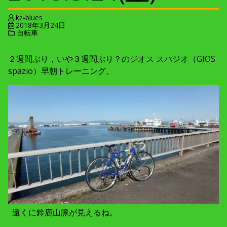
kz-blues
2018年3月24日
自転車
２週間ぶり，いや３週間ぶり？のジオス スパジオ（GIOS
spazio）早朝トレーニング。
遠くに鈴鹿山脈が見えるね。