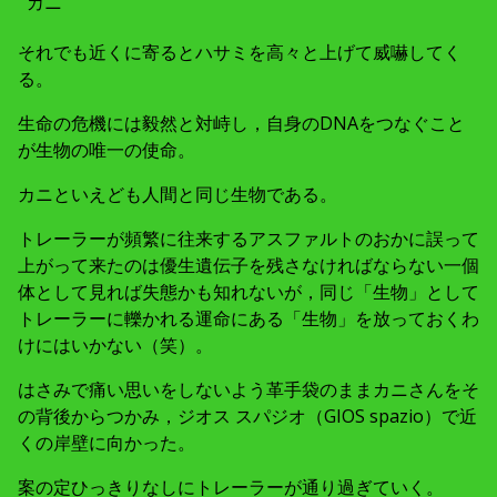
カニ
それでも近くに寄るとハサミを高々と上げて威嚇してく
る。
生命の危機には毅然と対峙し，自身のDNAをつなぐこと
が生物の唯一の使命。
カニといえども人間と同じ生物である。
トレーラーが頻繁に往来するアスファルトのおかに誤って
上がって来たのは優生遺伝子を残さなければならない一個
体として見れば失態かも知れないが，同じ「生物」として
トレーラーに轢かれる運命にある「生物」を放っておくわ
けにはいかない（笑）。
はさみで痛い思いをしないよう革手袋のままカニさんをそ
の背後からつかみ，ジオス スパジオ（GIOS spazio）で近
くの岸壁に向かった。
案の定ひっきりなしにトレーラーが通り過ぎていく。