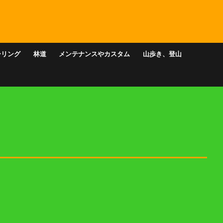
ーリング
林道
メンテナンスやカスタム
山歩き、登山