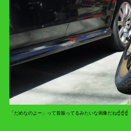
「だめなのよー」って首振ってるみたいな画像だね☝☝☝