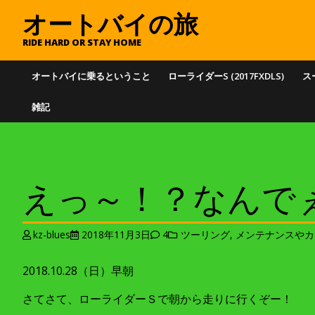
オートバイの旅
RIDE HARD OR STAY HOME
オートバイに乗るということ
ローライダーS (2017FXDLS)
スー
雑記
えっ～！？なんで
kz-blues
2018年11月3日
4
ツーリング
,
メンテナンスやカ
2018.10.28（日）早朝
さてさて、ローライダーＳで朝から走りに行くぞー！