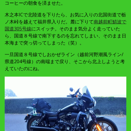
コーヒーの朝食を済ませた。
木之本ICで北陸道を下りたら、お気に入りの北国街道で栃
ノ木峠を越えて福井県入りだ。麓に下りて
南越前町鯖波で
国道305号線
にスイッチ。そのまま気分よく走っていた
ら、国道８号線で南下するのを忘れてしまい、そのまま日
本海まで突っ切ってしまった（笑）。
一旦国道８号線でしおかぜライン（越前河野潮風ライン/
県道204号線）の南端まで戻り、そこから北上しようと考
えていたのにね。