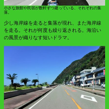
小さな旅館や民宿が数軒ずつ建っている、それぞれの集
落。
少し海岸線を走ると集落が現れ、また海岸線
を走る。それが何度も繰り返される。海沿い
の風景が織りなす短いドラマ。