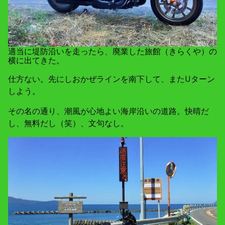
適当に堤防沿いを走ったら、廃業した旅館（きらくや）の
横に出てきた。
仕方ない。先にしおかぜラインを南下して、またUターン
しよう。
その名の通り、潮風が心地よい海岸沿いの道路。快晴だ
し、無料だし（笑）、文句なし。