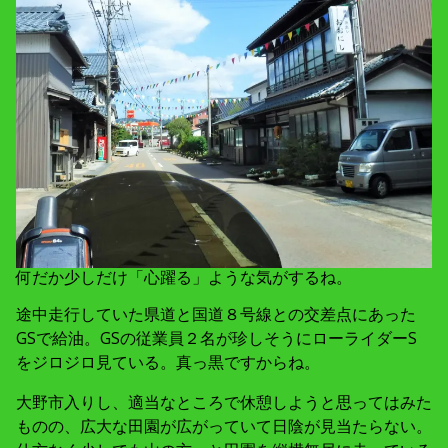
何だか少しだけ「心躍る」ような気がするね。
途中走行していた県道と国道８号線との交差点にあった
GSで給油。GSの従業員２名が珍しそうにローライダーS
をジロジロ見ている。真っ黒ですからね。
大野市入りし、適当なところで休憩しようと思ってはみた
ものの、広大な田園が広がっていて日陰が見当たらない。