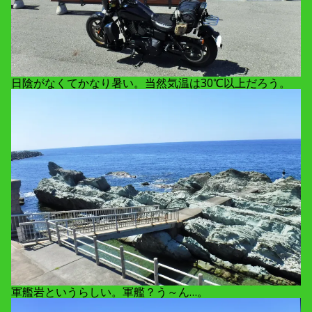
日陰がなくてかなり暑い。当然気温は30℃以上だろう。
軍艦岩というらしい。軍艦？う～ん…。