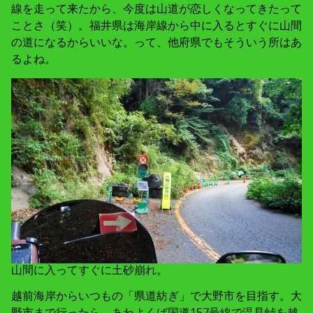
線を走って来たから、今度は山道が恋しくなってきたって
ことさ（笑）。福井県は海岸線から中に入るとすぐに山間
の道になるからいいな。って、他府県でもそういう所はあ
るよね。
山間に入ってすぐに土砂崩れ。
越前海岸からいつもの「県道紡ぎ」で大野市を目指す。大
野市まで行ったら、あわよくば国道157号線で温見峠を越