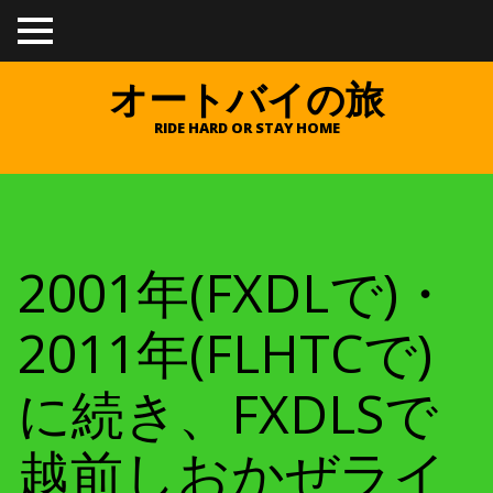
TO
GGL
E
オートバイの旅
ME
NU
RIDE HARD OR STAY HOME
2001年(FXDLで)・
2011年(FLHTCで)
に続き、FXDLSで
越前しおかぜライ