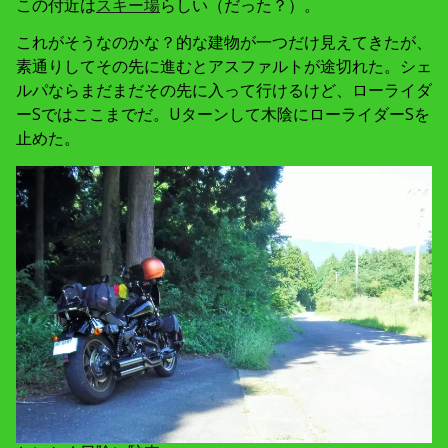
この付近は
スキー場
らしい（だった？）。
これがそうなのかな？的な建物が一つだけ見えてきたが、
素通りしてその先に進むとアスファルトが途切れた。シェ
ルパならまだまだその先に入って行けるけど、ローライダ
ーSではここまでだ。Uターンして木陰にローライダーSを
止めた。