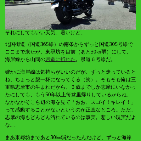
それにしてもいい天気。暑いけど。
北国街道（国道365線）の南条からずっと国道305号線で
ここまで来たが、東尋坊を目前（あと30㎞弱）にして、
海岸線から山間の
県道に折れた
。県道６号線だ。
確かに海岸線は気持ちがいいのだが、ずっと走っていると
ね、ちょっと腹一杯になってくる（笑）。そもそも俺は三
重県志摩市の生まれだから、３歳までしか志摩にいなかっ
たにしても、もう50年以上毎盆里帰りしているからね。
なかなかそこら辺の海を見て「おお、スゴイ！キレイ！」
って感動することがないというのが正直なところ。ただ、
志摩の海もどんどん汚れているのは事実。悲しい現実だよ
な…。
まあ東尋坊まであと30㎞弱だったんだけど、ずっと海岸