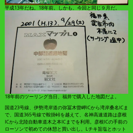
平成13年だね。18年前。しかも、今回と同じ９月だ。
18年前のツーリング当日、福井で購入した地図だよ。
国道23号線、伊勢湾岸道の弥冨木曽岬ICから湾岸桑名ICま
で、国道365号線で鞍掛峠を越えて、名神高速道路は彦根
ICから北陸自動車道木之本ICまでを利用。彦根ICの手前の
ローソンで初めての休憩と買い出し。Lチキ旨塩とホット