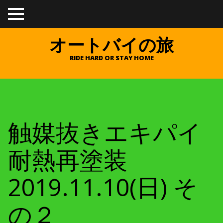
TO
GGL
E
オートバイの旅
ME
NU
RIDE HARD OR STAY HOME
触媒抜きエキパイ
耐熱再塗装
2019.11.10(日) そ
の２