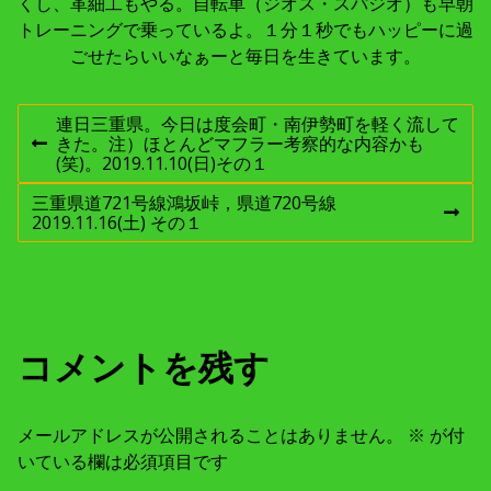
くし、革細工もやる。自転車（ジオス・スパジオ）も早朝
トレーニングで乗っているよ。１分１秒でもハッピーに過
ごせたらいいなぁーと毎日を生きています。
投
連日三重県。今日は度会町・南伊勢町を軽く流して
きた。注）ほとんどマフラー考察的な内容かも
前
稿
(笑)。2019.11.10(日)その１
の
投
三重県道721号線鴻坂峠，県道720号線
稿
ナ
次
2019.11.16(土) その１
:
の
投
ビ
稿
:
ゲ
コメントを残す
ー
シ
メールアドレスが公開されることはありません。
※
が付
いている欄は必須項目です
ョ