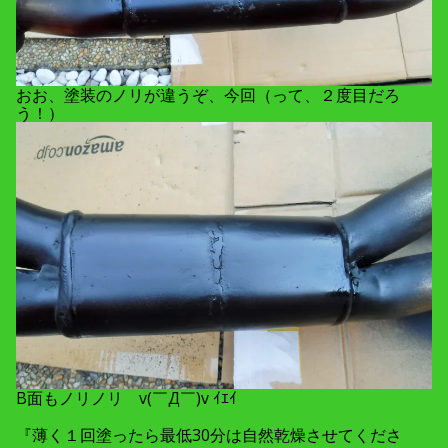
おお、塗装のノリが違うぞ、今回（って、２度目だろ
う！）
B面もノリノリ v(￣Д￣)v ｲｴｲ
『薄く１回塗ったら最低30分は自然乾燥させてくださ