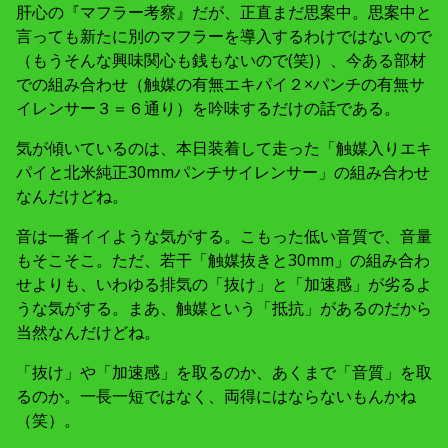
肝心の『マフラー考察』だが、正直まだ思案中。思案中と
言っても新たに別のマフラーを導入するわけではないので
（もうそんな興味関心も銭もないので(笑)）、今ある部材
での組み合わせ（触媒の有無エキパイ２×パンチの有無サ
イレンサー３＝６通り）を吟味するだけの話である。
気が傾いているのは、本日装着して走った「触媒入りエキ
パイと北米純正30mmパンチサイレンサー」の組み合わせ
なんだけどね。
音は一番イイような気がする。こもった低い音質で、音量
もそこそこ。ただ、若干「触媒抜きと30mm」の組み合わ
せよりも、いわゆる排気の「抜け」と「加速感」が劣るよ
うな気がする。まあ、触媒という「抵抗」があるのだから
当然なんだけどね。
「抜け」や「加速感」を取るのか、あくまで「音質」を取
るのか。一長一短ではなく、両得にはならないもんかね
（笑）。