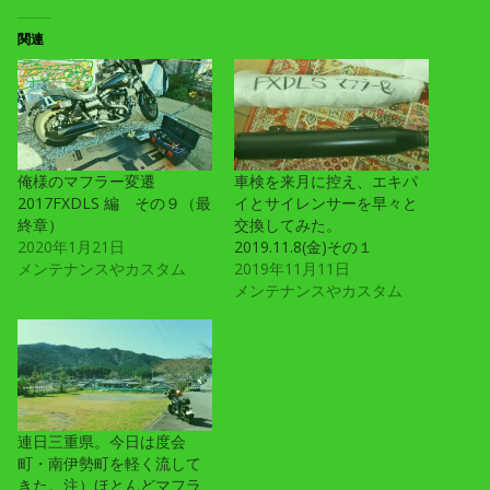
関連
俺様のマフラー変遷
車検を来月に控え、エキパ
2017FXDLS 編 その９（最
イとサイレンサーを早々と
終章）
交換してみた。
2020年1月21日
2019.11.8(金)その１
メンテナンスやカスタム
2019年11月11日
メンテナンスやカスタム
連日三重県。今日は度会
町・南伊勢町を軽く流して
きた。注）ほとんどマフラ